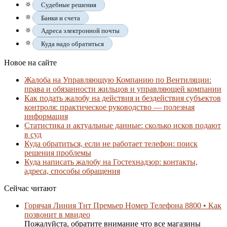
🔅
Судебные решения
🔅
Банки и счета
🔅
Адреса электронной почты
🔅
Куда надо обратиться
Новое на сайте
Жалоба на Управляющую Компанию по Вентиляции:
права и обязанности жильцов и управляющей компании
Как подать жалобу на действия и бездействия субъектов
контроля: практическое руководство — полезная
информация
Статистика и актуальные данные: сколько исков подают
в суд
Куда обратиться, если не работает телефон: поиск
решения проблемы
Куда написать жалобу на Гостехнадзор: контакты,
адреса, способы обращения
Сейчас читают
Горячая Линия Тнт Премьер Номер Телефона 8800 • Как
позвонит в мвидео
Пожалуйста, обратите внимание что все магазины