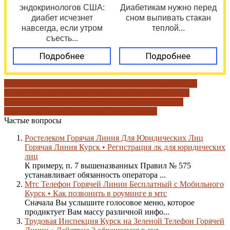
эндокринологов США:
Диабетикам нужно перед
диабет исчезнет
сном выпивать стакан
навсегда, если утром
теплой...
съесть...
Подробнее
Подробнее
генерирующая компания
гринн энергосбыт
Курск
курск
атомэнергосбыт
Курская область
курская тэц-1
оплата
услуг
отзывы про курскатомэнергосбыт
промокоды
курск
услуги мфц в курске
филиал в г курск
Частые вопросы
Ростелеком Горячая Линия Для Юридических Лиц
Горячая Линия Курск • Регистрация лк для юридических
лиц
К примеру, п. 7 вышеназванных Правил № 575
устанавливает обязанность оператора ...
Мтс Телефон Горячей Линии Бесплатный с Мобильного
Курск • Как позвонить в роуминге в мтс
Сначала Вы услышите голосовое меню, которое
продиктует Вам массу различной инфо...
Трудовая Инспекция Курск на Зеленой Телефон Горячей