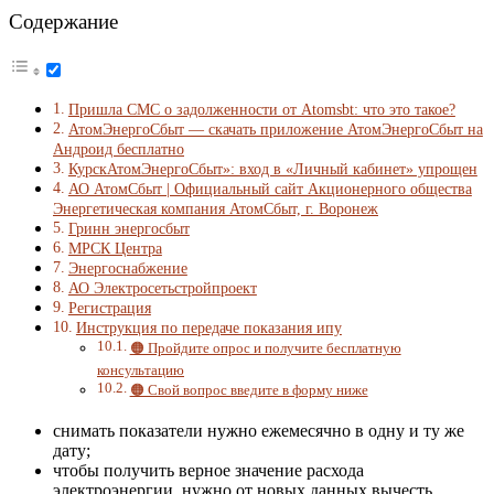
Содержание
Пришла СМС о задолженности от Atomsbt: что это такое?
АтомЭнергоСбыт — скачать приложение АтомЭнергоСбыт на
Андроид бесплатно
КурскАтомЭнергоСбыт»: вход в «Личный кабинет» упрощен
АО АтомСбыт | Официальный сайт Акционерного общества
Энергетическая компания АтомСбыт, г. Воронеж
Гринн энергосбыт
МРСК Центра
Энергоснабжение
АО Электросетьстройпроект
Регистрация
Инструкция по передаче показания ипу
🟠 Пройдите опрос и получите бесплатную
консультацию
🟠 Свой вопрос введите в форму ниже
снимать показатели нужно ежемесячно в одну и ту же
дату;
чтобы получить верное значение расхода
электроэнергии, нужно от новых данных вычесть