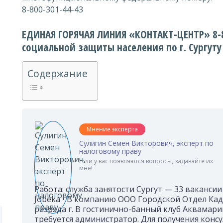
8-800-301-44-43
ЕДИНАЯ ГОРЯЧАЯ ЛИНИЯ «КОНТАКТ-ЦЕНТР» 8-8
социальной защиты населения по г. Сургуту
Содержание
Мнение эксперта
Сулигин Семен Викторович, эксперт по
налоговому праву
Если у вас появляются вопросы, задавайте их
мне!
Работа: служба занятости Сургут — 33 ваканси
Jobeka • В компанию ООО Городской Отдел Кад
разряда г. В гостинично-банный клуб Аквамар
требуется администратор. Для получения конс