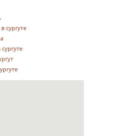
А
в сургуте
та
 сургуте
ургут
ургуте