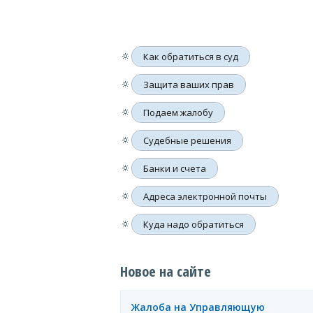
🔅
Как обратиться в суд
🔅
Защита ваших прав
🔅
Подаем жалобу
🔅
Судебные решения
🔅
Банки и счета
🔅
Адреса электронной почты
🔅
Куда надо обратиться
Новое на сайте
Жалоба на Управляющую