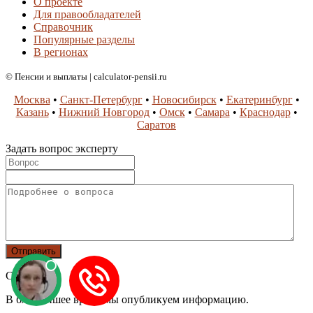
О проекте
Для правообладателей
Справочник
Популярные разделы
В регионах
© Пенсии и выплаты | calculator-pensii.ru
Москва
•
Санкт-Петербург
•
Новосибирск
•
Екатеринбург
•
Казань
•
Нижний Новгород
•
Омск
•
Самара
•
Краснодар
•
Саратов
Задать вопрос эксперту
Спасибо!
В ближайшее время мы опубликуем информацию.