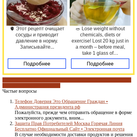
🫀 Этот рецепт очищает
🥗 Lose weight without
сосуды и приводит
chemicals, diets or
давление в норму.
exercise! Lost 20 kg just in
Записывайте...
a month – before meal,
take 1 glass of…
Подробнее
Подробнее
горячая линия мвд
москва и регионы
регионы россии
силовые
ведомства
тракдеталь групп
Частые вопросы
Телефон Доверия Это Обращение Граждан •
Администрация президента рф
Пожалуйста, прежде чем отправить обращение в форме
электронного документа, вним...
Защита Прав Потребителей Москва Горячая Линия
Бесплатно Официальный Сайт • Электронная почта
В случае необходимости доставки продуктов и решения