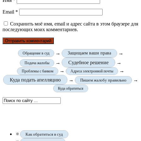
Имя
*
Email
*
Сохранить моё имя, email и адрес сайта в этом браузере для
последующих моих комментариев.
→
→
Защищаем ваши права
Обращение в суд
→
Судебное решение
→
Подача жалобы
→
→
Проблемы с банком
Адреса электронной почты
Куда подать апелляцию
→
→
Пишем жалобу правильно
Куда обратиться
🔅
Как обратиться в суд