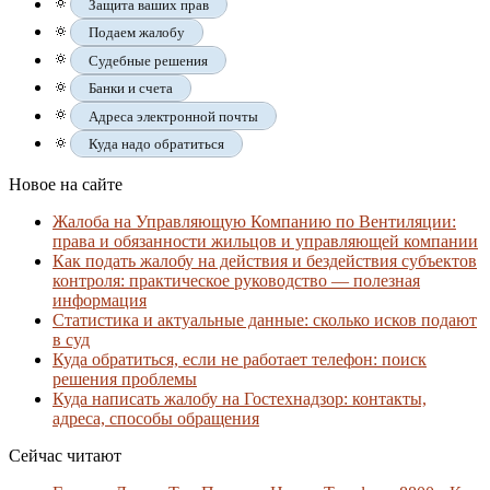
🔅
Защита ваших прав
🔅
Подаем жалобу
🔅
Судебные решения
🔅
Банки и счета
🔅
Адреса электронной почты
🔅
Куда надо обратиться
Новое на сайте
Жалоба на Управляющую Компанию по Вентиляции:
права и обязанности жильцов и управляющей компании
Как подать жалобу на действия и бездействия субъектов
контроля: практическое руководство — полезная
информация
Статистика и актуальные данные: сколько исков подают
в суд
Куда обратиться, если не работает телефон: поиск
решения проблемы
Куда написать жалобу на Гостехнадзор: контакты,
адреса, способы обращения
Сейчас читают