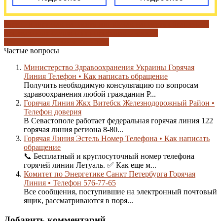
адрес на карте
как написать жалобу
как написать обращение
о
проведенных слушаниях
о профилактических
визитах
финансовая отчетность
Частые вопросы
Министерство Здравоохранения Украины Горячая
Линия Телефон • Как написать обращение
Получить необходимую консультацию по вопросам
здравоохранения любой гражданин Р...
Горячая Линия Жкх Витебск Железнодорожный Район •
Телефон доверия
В Севастополе работает федеральная горячая линия 122
горячая линия региона 8-80...
Горячая Линия Эстель Номер Телефона • Как написать
обращение
📞 Бесплатный и круглосуточный номер телефона
горячей линии Летуаль. ✅ Как еще м...
Комитет по Энергетике Санкт Петербурга Горячая
Линия • Телефон 576-77-65
Все сообщения, поступившие на электронный почтовый
ящик, рассматриваются в поря...
Добавить комментарий