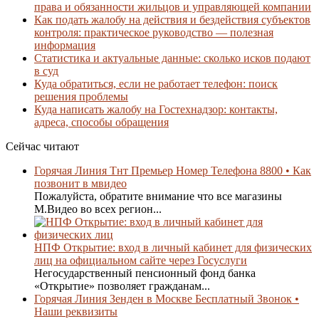
права и обязанности жильцов и управляющей компании
Как подать жалобу на действия и бездействия субъектов
контроля: практическое руководство — полезная
информация
Статистика и актуальные данные: сколько исков подают
в суд
Куда обратиться, если не работает телефон: поиск
решения проблемы
Куда написать жалобу на Гостехнадзор: контакты,
адреса, способы обращения
Сейчас читают
Горячая Линия Тнт Премьер Номер Телефона 8800 • Как
позвонит в мвидео
Пожалуйста, обратите внимание что все магазины
М.Видео во всех регион...
НПФ Открытие: вход в личный кабинет для физических
лиц на официальном сайте через Госуслуги
Негосударственный пенсионный фонд банка
«Открытие» позволяет гражданам...
Горячая Линия Зенден в Москве Бесплатный Звонок •
Наши реквизиты