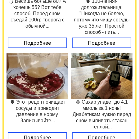
🩱 Весишь больше 80? А
🫀 110-летняя
хочешь 55? Вот тебе
долгожительница:
способ: Перед сном
"Никогда не болею,
съедай 100гр творога с
потому что чищу сосуды
обычной...
уже 35 лет. Простой
способ - пить...
Подробнее
Подробнее
🫀 Этот рецепт очищает
🩸 Сахар упадет до 4.1
сосуды и приводит
ммоль за 1 ночь!
давление в норму.
Диабетикам нужно перед
Записывайте...
сном выпивать стакан
теплой...
Подробнее
Подробнее