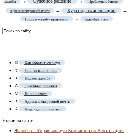
→
Судебное решение
→
→
жалобы
Проблемы с банком
→
Куда подать апелляцию
→
Адреса электронной почты
→
Пишем жалобу правильно
Куда обратиться
🔅
Как обратиться в суд
🔅
Защита ваших прав
🔅
Подаем жалобу
🔅
Судебные решения
🔅
Банки и счета
🔅
Адреса электронной почты
🔅
Куда надо обратиться
Новое на сайте
Жалоба на Управляющую Компанию по Вентиляции: