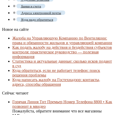
🔅
Банки и счета
🔅
Адреса электронной почты
🔅
Куда надо обратиться
Новое на сайте
Жалоба на Управляющую Компанию по Вентиляции:
права и обязанности жильцов и управляющей компании
Как подать жалобу на действия и бездействия субъектов
контроля: практическое руководство — полезная
информация
Статистика и актуальные данные: сколько исков подают
в суд
Куда обратиться, если не работает телефон: поиск
решения проблемы
Куда написать жалобу на Гостехнадзор: контакты,
адреса, способы обращения
Сейчас читают
Горячая Линия Тнт Премьер Номер Телефона 8800 • Как
позвонит в мвидео
Пожалуйста, обратите внимание что все магазины