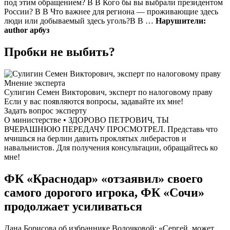
под этим обращением? В В Кого бы вы выбрали президентом
России? В В Что важнее для региона — проживающие здесь
люди или добываемый здесь уголь?В В …
Нарушители:
author арбуз
Пробки не выбить?
Мнение эксперта
Сулигин Семен Викторович, эксперт по налоговому праву
Если у вас появляются вопросы, задавайте их мне!
Задать вопрос эксперту
О министерстве • ЗДОРОВО ПЕТРОВИЧ, ТЫ
ВЧЕРАШНЮЮ ПЕРЕДАЧУ ПРОСМОТРЕЛ. Представь что
мчишься на берлин давить проклятых либерастов и
навальнистов. Для получения консультации, обращайтесь ко
мне!
ФК «Краснодар» «отзаявил» своего
самого дорогого игрока, ФК «Сочи»
продолжает усиливаться
Дана Борисова об избраннике Волочковой: «Сергей, может,