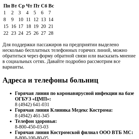
Пн
Вт
Ср
Чт
Пт
Сб
Вс
1
2
3
4
5
6
7
8
9
10
11
12
13
14
15
16
17
18
19
20
21
22
23
24
25
26
27
28
Для поддержки пассажиров на предприятии выделено
несколько бесплатных телефонных горячих линий, можно
обратиться через форму обратной связи или высказать мнение
в социальных сетях. Давайте подробно рассмотрим все
варианты.
Адреса и телефоны больниц
Горячая линия по коронавирусной инфекции на базе
ОГБУЗ «ЦМП»:
8 (4942) 641-031
Горячая линия Клиника Медекс Кострома:
8 (4942) 461-345
Телефон здоровья:
8-800-450-03-03
Горячая линия Костромской филиал ООО ВТБ МС:
8-800-100-80-05