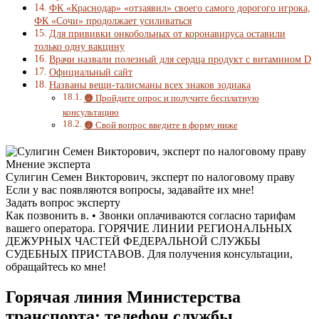
ФК «Краснодар» «отзаявил» своего самого дорогого игрока,
ФК «Сочи» продолжает усиливаться
Для прививки онкобольных от коронавируса оставили
только одну вакцину
Врачи назвали полезный для сердца продукт с витамином D
Официальный сайт
Названы вещи-талисманы всех знаков зодиака
🟠 Пройдите опрос и получите бесплатную
консультацию
🟠 Свой вопрос введите в форму ниже
Мнение эксперта
Сулигин Семен Викторович, эксперт по налоговому праву
Если у вас появляются вопросы, задавайте их мне!
Задать вопрос эксперту
Как позвонить в. • Звонки оплачиваются согласно тарифам
вашего оператора. ГОРЯЧИЕ ЛИНИИ РЕГИОНАЛЬНЫХ
ДЕЖУРНЫХ ЧАСТЕЙ ФЕДЕРАЛЬНОЙ СЛУЖБЫ
СУДЕБНЫХ ПРИСТАВОВ. Для получения консультации,
обращайтесь ко мне!
Горячая линия Министерства
транспорта: телефон службы