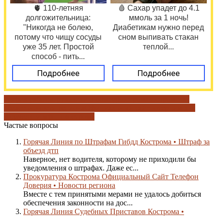
🫀 110-летняя
🩸 Сахар упадет до 4.1
долгожительница:
ммоль за 1 ночь!
"Никогда не болею,
Диабетикам нужно перед
потому что чищу сосуды
сном выпивать стакан
уже 35 лет. Простой
теплой...
способ - пить...
Подробнее
Подробнее
график работы
грузовики в объезд
Кострома
костромская
область
новости региона
Официальный сайт
потерпим два
года
услуги мфц в костроме
Частые вопросы
Горячая Линия по Штрафам Гибдд Кострома • Штраф за
объезд дтп
Наверное, нет водителя, которому не приходили бы
уведомления о штрафах. Даже ес...
Прокуратура Кострома Официальный Сайт Телефон
Доверия • Новости региона
Вместе с тем принятыми мерами не удалось добиться
обеспечения законности на дос...
Горячая Линия Судебных Приставов Кострома •