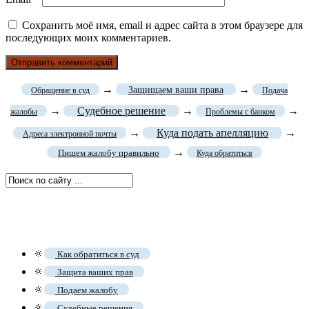
Сохранить моё имя, email и адрес сайта в этом браузере для
последующих моих комментариев.
→
→
Защищаем ваши права
Обращение в суд
Подача
→
Судебное решение
→
→
жалобы
Проблемы с банком
→
Куда подать апелляцию
→
Адреса электронной почты
→
Пишем жалобу правильно
Куда обратиться
🔅
Как обратиться в суд
🔅
Защита ваших прав
🔅
Подаем жалобу
🔅
Судебные решения