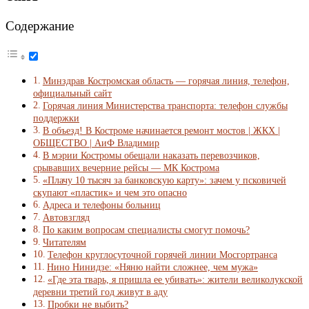
Содержание
Минздрав Костромская область — горячая линия, телефон,
официальный сайт
Горячая линия Министерства транспорта: телефон службы
поддержки
В объезд! В Костроме начинается ремонт мостов | ЖКХ |
ОБЩЕСТВО | АиФ Владимир
В мэрии Костромы обещали наказать перевозчиков,
срывавших вечерние рейсы — МК Кострома
«Плачу 10 тысяч за банковскую карту»: зачем у псковичей
скупают «пластик» и чем это опасно
Адреса и телефоны больниц
Автовзгляд
По каким вопросам специалисты смогут помочь?
Читателям
Телефон круглосуточной горячей линии Мосгортранса
Нино Нинидзе: «Няню найти сложнее, чем мужа»
«Где эта тварь, я пришла ее убивать»: жители великолукской
деревни третий год живут в аду
Пробки не выбить?