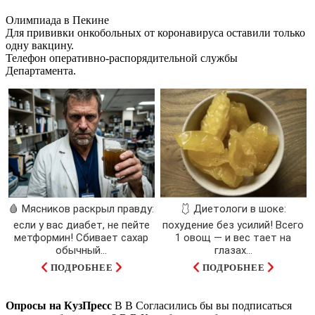
Олимпиада в Пекине
Для прививки онкобольных от коронавируса оставили только
одну вакцину.
Телефон оперативно-распорядительной службы
Департамента.
🩸 Мясников раскрыл правду:
🩱 Диетологи в шоке:
если у вас диабет, не пейте
похудение без усилий! Всего
метформин! Сбивает сахар
1 овощ — и вес тает на
обычный...
глазах…
ПОДРОБНЕЕ
ПОДРОБНЕЕ
Опросы на КузПресс
В В Согласились бы вы подписаться