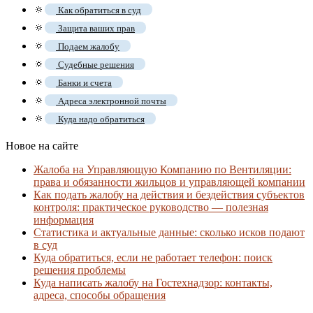
🔅
Как обратиться в суд
🔅
Защита ваших прав
🔅
Подаем жалобу
🔅
Судебные решения
🔅
Банки и счета
🔅
Адреса электронной почты
🔅
Куда надо обратиться
Новое на сайте
Жалоба на Управляющую Компанию по Вентиляции:
права и обязанности жильцов и управляющей компании
Как подать жалобу на действия и бездействия субъектов
контроля: практическое руководство — полезная
информация
Статистика и актуальные данные: сколько исков подают
в суд
Куда обратиться, если не работает телефон: поиск
решения проблемы
Куда написать жалобу на Гостехнадзор: контакты,
адреса, способы обращения