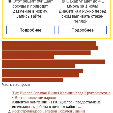
🫀 Этот рецепт очищает
🩸 Сахар упадет до 4.1
сосуды и приводит
ммоль за 1 ночь!
давление в норму.
Диабетикам нужно перед
Записывайте...
сном выпивать стакан
теплой...
Подробнее
Подробнее
236006 г калининград ул дачная 6
236010 калининград
бородинская ул 14а
236016 калининград мусоргского ул
74
236022 г калининград ул мусоргского 10а
236034
калининград дзержинского ул
17
Калининград
Калининградская область
калининградский
филиал
по беременности и родам
проверка
бухгалтерией
проверка через фсс
прокуратура г
калининграда
телефоны доверия
чат beeline в
калининграде
через медучреждение
Частые вопросы
Тис Диалог Горячая Линия Калининград Круглосуточно
• Восстановление пароля
Клиентам компании «ТИС Диалог» предоставлена
возможность работы в личном кабине...
Роспотребнадзор Телефон Горячей Линии