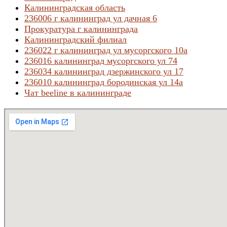
Калининградская область
236006 г калининград ул дачная 6
Прокуратура г калининграда
Калининградский филиал
236022 г калининград ул мусоргского 10а
236016 калининград мусоргского ул 74
236034 калининград дзержинского ул 17
236010 калининград бородинская ул 14а
Чат beeline в калининграде