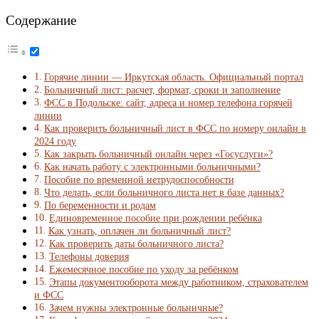
Содержание
Горячие линии — Иркутская область. Официальный портал
Больничный лист: расчет, формат, сроки и заполнение
ФСС в Подольске: сайт, адреса и номер телефона горячей
линии
Как проверить больничный лист в ФСС по номеру онлайн в
2024 году
Как закрыть больничный онлайн через «Госуслуги»?
Как начать работу с электронными больничными?
Пособие по временной нетрудоспособности
Что делать, если больничного листа нет в базе данных?
По беременности и родам
Единовременное пособие при рождении ребёнка
Как узнать, оплачен ли больничный лист?
Как проверить даты больничного листа?
Телефоны доверия
Ежемесячное пособие по уходу за ребёнком
Этапы документооборота между работником, страхователем
и ФСС
Зачем нужны электронные больничные?