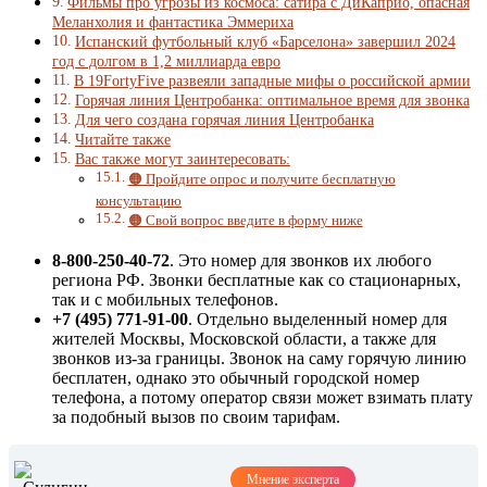
Фильмы про угрозы из космоса: сатира с ДиКаприо, опасная
Меланхолия и фантастика Эммериха
Испанский футбольный клуб «Барселона» завершил 2024
год с долгом в 1,2 миллиарда евро
В 19FortyFive развеяли западные мифы о российской армии
Горячая линия Центробанка: оптимальное время для звонка
Для чего создана горячая линия Центробанка
Читайте также
Вас также могут заинтересовать:
🟠 Пройдите опрос и получите бесплатную
консультацию
🟠 Свой вопрос введите в форму ниже
8-800-250-40-72
. Это номер для звонков их любого
региона РФ. Звонки бесплатные как со стационарных,
так и с мобильных телефонов.
+7 (495) 771-91-00
. Отдельно выделенный номер для
жителей Москвы, Московской области, а также для
звонков из-за границы. Звонок на саму горячую линию
бесплатен, однако это обычный городской номер
телефона, а потому оператор связи может взимать плату
за подобный вызов по своим тарифам.
Мнение эксперта