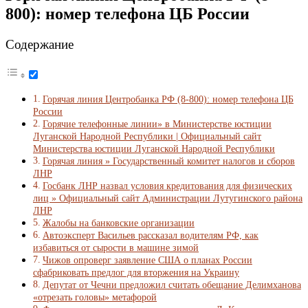
800): номер телефона ЦБ России
Содержание
Горячая линия Центробанка РФ (8-800): номер телефона ЦБ
России
Горячие телефонные линии» в Министерстве юстиции
Луганской Народной Республики | Официальный сайт
Министерства юстиции Луганской Народной Республики
Горячая линия » Государственный комитет налогов и сборов
ЛНР
Госбанк ЛНР назвал условия кредитования для физических
лиц » Официальный сайт Администрации Лутугинского района
ЛНР
Жалобы на банковские организации
Автоэксперт Васильев рассказал водителям РФ, как
избавиться от сырости в машине зимой
Чижов опроверг заявление США о планах России
сфабриковать предлог для вторжения на Украину
Депутат от Чечни предложил считать обещание Делимханова
«отрезать головы» метафорой