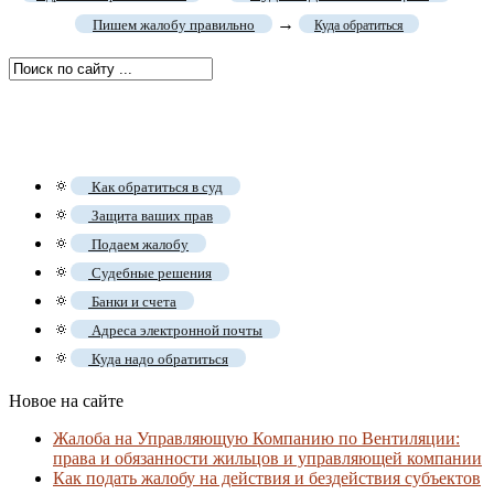
→
Пишем жалобу правильно
Куда обратиться
🔅
Как обратиться в суд
🔅
Защита ваших прав
🔅
Подаем жалобу
🔅
Судебные решения
🔅
Банки и счета
🔅
Адреса электронной почты
🔅
Куда надо обратиться
Новое на сайте
Жалоба на Управляющую Компанию по Вентиляции:
права и обязанности жильцов и управляющей компании
Как подать жалобу на действия и бездействия субъектов