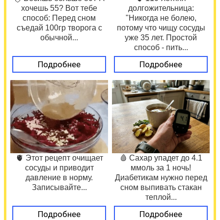
хочешь 55? Вот тебе
долгожительница:
способ: Перед сном
"Никогда не болею,
съедай 100гр творога с
потому что чищу сосуды
обычной...
уже 35 лет. Простой
способ - пить...
Подробнее
Подробнее
🫀 Этот рецепт очищает
🩸 Сахар упадет до 4.1
сосуды и приводит
ммоль за 1 ночь!
давление в норму.
Диабетикам нужно перед
Записывайте...
сном выпивать стакан
теплой...
Подробнее
Подробнее