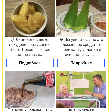
🩱 Диетологи в шоке:
❤️ Вы удивитесь, но это
похудение без усилий!
домашнее средство
Всего 1 овощ — и вес
понижает давление и
тает на глазах…
очищает сосуды...
Подробнее
Подробнее
🩱 Весишь больше 80? А
🫀 110-летняя