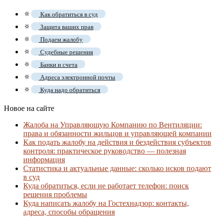
🔅
Как обратиться в суд
🔅
Защита ваших прав
🔅
Подаем жалобу
🔅
Судебные решения
🔅
Банки и счета
🔅
Адреса электронной почты
🔅
Куда надо обратиться
Новое на сайте
Жалоба на Управляющую Компанию по Вентиляции:
права и обязанности жильцов и управляющей компании
Как подать жалобу на действия и бездействия субъектов
контроля: практическое руководство — полезная
информация
Статистика и актуальные данные: сколько исков подают
в суд
Куда обратиться, если не работает телефон: поиск
решения проблемы
Куда написать жалобу на Гостехнадзор: контакты,
адреса, способы обращения