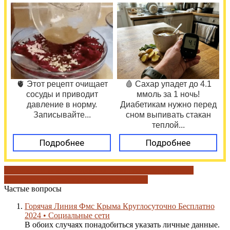
🫀 Этот рецепт очищает
🩸 Сахар упадет до 4.1
сосуды и приводит
ммоль за 1 ночь!
давление в норму.
Диабетикам нужно перед
Записывайте...
сном выпивать стакан
теплой...
Подробнее
Подробнее
дополнительные оквэд
как написать жалобу
отделения
уфмс
проверка паспорта
социальные сети
Частые вопросы
Горячая Линия Фмс Крыма Круглосуточно Бесплатно
2024 • Социальные сети
В обоих случаях понадобиться указать личные данные.