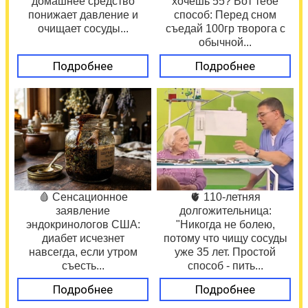
домашнее средство
хочешь 55? Вот тебе
понижает давление и
способ: Перед сном
очищает сосуды...
съедай 100гр творога с
обычной...
Подробнее
Подробнее
🩸 Сенсационное
🫀 110-летняя
заявление
долгожительница:
эндокринологов США:
"Никогда не болею,
диабет исчезнет
потому что чищу сосуды
навсегда, если утром
уже 35 лет. Простой
съесть...
способ - пить...
Подробнее
Подробнее