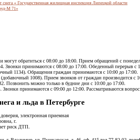
т снега « Государственная жилищная инспекция Липецкой области
руд-М 71»
ли могут обратиться с 08:00 до 18:00. Прием обращений с понеде
. Звонки принимаются с 08:00 до 17:00. Обеденный перерыв с 12
очный 1134). Обращения граждан принимаются с 10:00 до 17:00.
(добавочный 1008). Прием звонков от граждан производится с 10
32. Позвонить можно только в будние дни с 10:00 до 17:00.
3. Звонки принимаются с 09:00 до 12:00. Рассматриваются вопр
нега и льда в Петербурге
 доверия, электронная приемная
вна, г.
ает риск ДТП.
. Владимир, ул. Пушкарская, д. 46, оф. 415 тел.77-82-02, теле