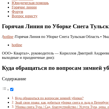
Юридическая помощь
Горячие линии
Форум
Вопрос юристу
Горячая Линия по Уборке Снега Тульск
/
hotline
/
Горячая Линия по Уборке Снега Тульская Область • Ув
hotline
ООО» Квартал», руководитель — Кириллов Дмитрий Андреевич, г
выходные и праздничные дни):
Куда обращаться по вопросам зимней у
Содержание
Куда обращаться по вопросам зимней уборки?
Знай свои права: как добиться уборки снега и льда в Петербург
Уборка снега Тула / Сад, благоустройство / Услуги Тула, цена