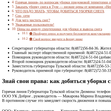
Горячая линия» по вопросам уборки придомовой территории о
Заказать уборку снега в Туле — низкие цены от компании «Не
ЧТО НАДО ЗНАТЬ, ЧТОБЫ ДОБИТЬСЯ УБОРКИ СНЕГА
Соц. сети
Для чего чистить снег?
Уважаемые пользователи!
Цены на аренду спецтехники для уборки и вывоза снега
🟠 Пройдите опрос и получите бесплатную консультацию
🟠 Свой вопрос введите в форму ниже
Секретариат губернатора области: 8(4872)56-84-36. Жите
Главный эксперт общественной приемной: 8(4872)24-51-04
Помощник руководителя области: 8(4872)24-51-04 (добав
Второй помощник руководителя области: 8(4872)24-51-04 
Заместитель губернатора Тульской области: 8(4872)56-53-
Руководитель приемной при губернаторе: 8(4872)72-50-3
Знай свои права: как добиться уборки с
Горячая линия Губернатора Тульской области Дюмина: телефон
ООО УК Доброе , руководитель — Макарова Марина Владимиро
В противном случае это замедляет скорость движения и повыш
ООО» Квартал», руководитель — Кириллов Дмитрий Андреевич, г