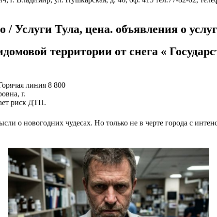
во / Услуги Тула, цена. объявления о усл
идомовой территории от снега « Госуда
Горячая линия 8 800
вна, г.
ает риск ДТП.
ысли о новогодних чудесах. Но только не в черте города с ин