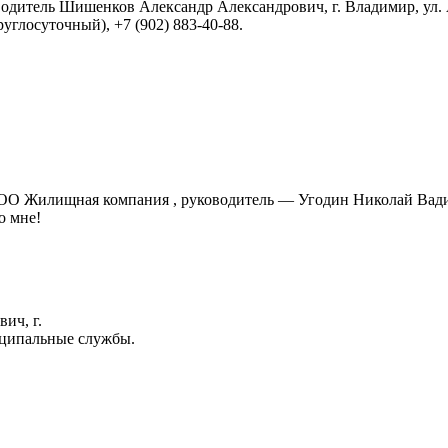
итель Шишенков Александр Александрович, г. Владимир, ул. Аса
углосуточный), +7 (902) 883-40-88.
 ООО Жилищная компания , руководитель — Угодин Николай Вади
о мне!
ич, г.
иципальные службы.