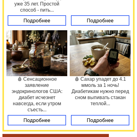
уже 35 лет. Простой
способ - пить...
Подробнее
Подробнее
🩸 Сенсационное
🩸 Сахар упадет до 4.1
заявление
ммоль за 1 ночь!
эндокринологов США:
Диабетикам нужно перед
диабет исчезнет
сном выпивать стакан
навсегда, если утром
теплой...
съесть...
Подробнее
Подробнее
время работы
жалуемся правильно
заключительные