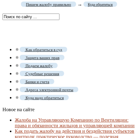
→
Пишем жалобу правильно
Куда обратиться
🔅
Как обратиться в суд
🔅
Защита ваших прав
🔅
Подаем жалобу
🔅
Судебные решения
🔅
Банки и счета
🔅
Адреса электронной почты
🔅
Куда надо обратиться
Новое на сайте
Жалоба на Управляющую Компанию по Вентиляции:
права и обязанности жильцов и управляющей компании
Как подать жалобу на действия и бездействия субъектов
контроля: практическое руководство — полезная