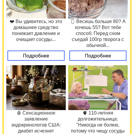
❤️ Вы удивитесь, но это
🩱 Весишь больше 80? А
домашнее средство
хочешь 55? Вот тебе
понижает давление и
способ: Перед сном
очищает сосуды...
съедай 100гр творога с
обычной...
Подробнее
Подробнее
🩸 Сенсационное
🫀 110-летняя
заявление
долгожительница:
эндокринологов США:
"Никогда не болею,
диабет исчезнет
потому что чищу сосуды