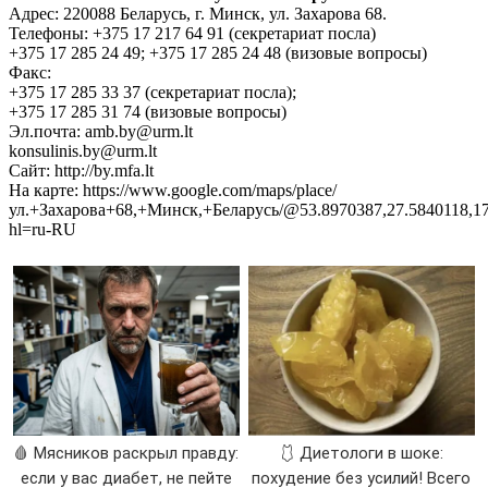
Адрес: 220088 Беларусь, г. Минск, ул. Захарова 68.
Телефоны: +375 17 217 64 91 (секретариат посла)
+375 17 285 24 49; +375 17 285 24 48 (визовые вопросы)
Факс:
+375 17 285 33 37 (секретариат посла);
+375 17 285 31 74 (визовые вопросы)
Эл.почта: amb.by@urm.lt
konsulinis.by@urm.lt
Сайт: http://by.mfa.lt
На карте: https://www.google.com/maps/place/
ул.+Захарова+68,+Минск,+Беларусь/@53.8970387,27.5840118,17
hl=ru-RU
🩸 Мясников раскрыл правду:
🩱 Диетологи в шоке:
если у вас диабет, не пейте
похудение без усилий! Всего