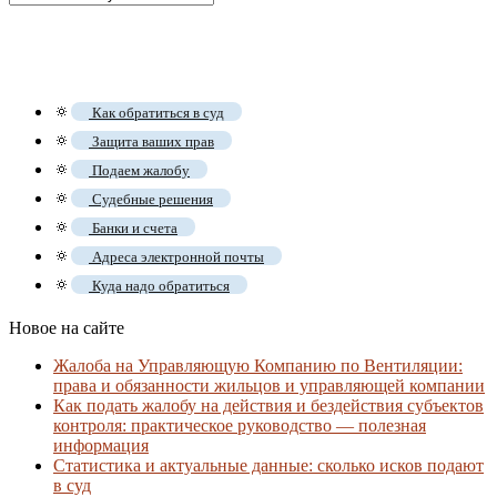
🔅
Как обратиться в суд
🔅
Защита ваших прав
🔅
Подаем жалобу
🔅
Судебные решения
🔅
Банки и счета
🔅
Адреса электронной почты
🔅
Куда надо обратиться
Новое на сайте
Жалоба на Управляющую Компанию по Вентиляции:
права и обязанности жильцов и управляющей компании
Как подать жалобу на действия и бездействия субъектов
контроля: практическое руководство — полезная
информация
Статистика и актуальные данные: сколько исков подают
в суд