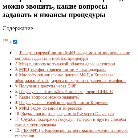
можно звонить, какие вопросы
задавать и нюансы процедуры
Содержание
Телефон горячей линии МФЦ: когда можно звонить, какие
вопросы задавать и нюансы процедуры
Мфц в киреевске тульской области адрес и телефон
МФЦ телефон горячей линии ⋆ Техподдержка
Многофункциональные центры МФЦ в Киреевске:
официальный сайт, адреса на карте и справочные телефоны
Получение доступа через ПФР
Госуслуги — Личный кабинет вход через СНИЛС
Какие вопросы можно задавать?
Госуслуги — Телефон горячей линии Киреевск
МФЦ рядом со мной в Киреевске
Выдача паспорта гражданина РФ через Госуслуги
Служба поддержки госуслуг: телефон и другие способы
связи ⋆ техподдержка
ГБУ МФЦ в Киреевске: их месторасположение и номера
телефонов