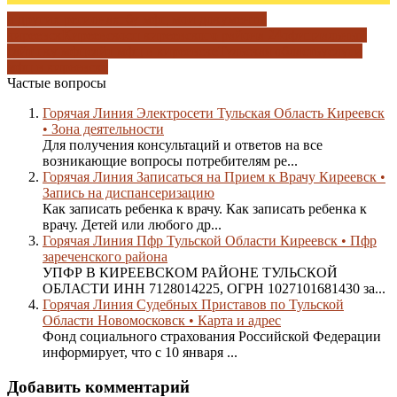
в других регионах
гбу мфц мои документы
киреевск
Киреевск
осп киреевского района 24
официальный
сайт гку мфц
сайт мфц в киреевске
Тульская область
услуги
мфц в киреевске
Частые вопросы
Горячая Линия Электросети Тульская Область Киреевск
• Зона деятельности
Для получения консультаций и ответов на все
возникающие вопросы потребителям ре...
Горячая Линия Записаться на Прием к Врачу Киреевск •
Запись на диспансеризацию
Как записать ребенка к врачу. Как записать ребенка к
врачу. Детей или любого др...
Горячая Линия Пфр Тульской Области Киреевск • Пфр
зареченского района
УПФР В КИРЕЕВСКОМ РАЙОНЕ ТУЛЬСКОЙ
ОБЛАСТИ ИНН 7128014225, ОГРН 1027101681430 за...
Горячая Линия Судебных Приставов по Тульской
Области Новомосковск • Карта и адрес
Фонд социального страхования Российской Федерации
информирует, что с 10 января ...
Добавить комментарий