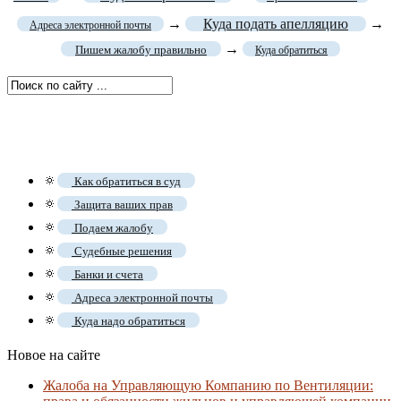
→
Куда подать апелляцию
→
Адреса электронной почты
→
Пишем жалобу правильно
Куда обратиться
🔅
Как обратиться в суд
🔅
Защита ваших прав
🔅
Подаем жалобу
🔅
Судебные решения
🔅
Банки и счета
🔅
Адреса электронной почты
🔅
Куда надо обратиться
Новое на сайте
Жалоба на Управляющую Компанию по Вентиляции: