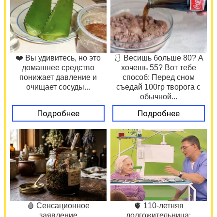
❤️ Вы удивитесь, но это
🩱 Весишь больше 80? А
домашнее средство
хочешь 55? Вот тебе
понижает давление и
способ: Перед сном
очищает сосуды...
съедай 100гр творога с
обычной...
Подробнее
Подробнее
🩸 Сенсационное
🫀 110-летняя
заявление
долгожительница: