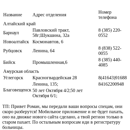
Номер
Название
Адрес отделения
телефона
Алтайский край
Павловский тракт,
8 (385) 220-
Барнаул
58г;Шукшина, 32а
0552
Новоалтайск
Космонавтов, 6
8 (838) 522-
Рубцовск
Ленина, 64
0055
8 (385) 440-
Бийск
Промышленная,6
4085
Амурская область
Углегорск
Красногвардейская 28
8(41643)91688
Ленина, 135;
84162200948
Благовещенск
50 лет Октября 4/2;50 лет
Октября 6/1;
ТП: Привет Роман, мы передали ваши вопросы спецам, они
скоро разберутся! Мобильное приложение и не будет пахать,
оно на движке нового сайта сделано, а твой регион только в
старом пахает. По остальным вопросам иди в регистратуру
больницы.