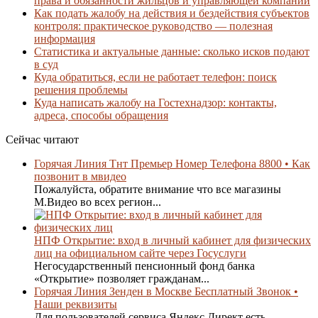
права и обязанности жильцов и управляющей компании
Как подать жалобу на действия и бездействия субъектов
контроля: практическое руководство — полезная
информация
Статистика и актуальные данные: сколько исков подают
в суд
Куда обратиться, если не работает телефон: поиск
решения проблемы
Куда написать жалобу на Гостехнадзор: контакты,
адреса, способы обращения
Сейчас читают
Горячая Линия Тнт Премьер Номер Телефона 8800 • Как
позвонит в мвидео
Пожалуйста, обратите внимание что все магазины
М.Видео во всех регион...
НПФ Открытие: вход в личный кабинет для физических
лиц на официальном сайте через Госуслуги
Негосударственный пенсионный фонд банка
«Открытие» позволяет гражданам...
Горячая Линия Зенден в Москве Бесплатный Звонок •
Наши реквизиты
Для пользователей сервиса Яндекс.Директ есть