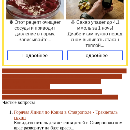
🫀 Этот рецепт очищает
🩸 Сахар упадет до 4.1
сосуды и приводит
ммоль за 1 ночь!
давление в норму.
Диабетикам нужно перед
Записывайте...
сном выпивать стакан
теплой...
Подробнее
Подробнее
0 аваркомрф в ставрополе
горэлектросети ставрополя
карта гбу
мфц в ставрополе
мфц поблизости в ставрополе
образование
дети
перечень отделов
последние новости
правила
общения
регистрация бу
автомобиля
Ставрополь
ставропольпромстройбанк
банкоматы
ставропольский край
филиал ставропольэнерго
Частые вопросы
Горячая Линия по Ковид в Ставрополе • Тракдеталь
групп
Ковид-госпиталь для лечения детей в Ставропольском
крае развернут на базе краев...