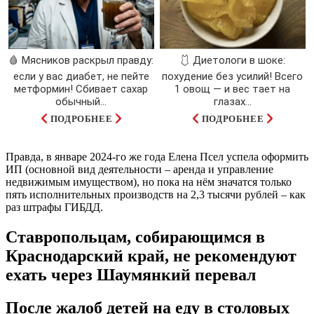
🩸 Мясников раскрыл правду:
🩱 Диетологи в шоке:
если у вас диабет, не пейте
похудение без усилий! Всего
метформин! Сбивает сахар
1 овощ — и вес тает на
обычный...
глазах…
ПОДРОБНЕЕ
ПОДРОБНЕЕ
Правда, в январе 2024-го же года Елена Псел успела оформить
ИП (основной вид деятельности – аренда и управление
недвижимым имуществом), но пока на нём значатся только
пять исполнительных производств на 2,3 тысячи рублей – как
раз штрафы ГИБДД.
Ставропольцам, собирающимся в
Краснодарский край, не рекомендуют
ехать через Шаумянкий перевал
После жалоб детей на еду в столовых