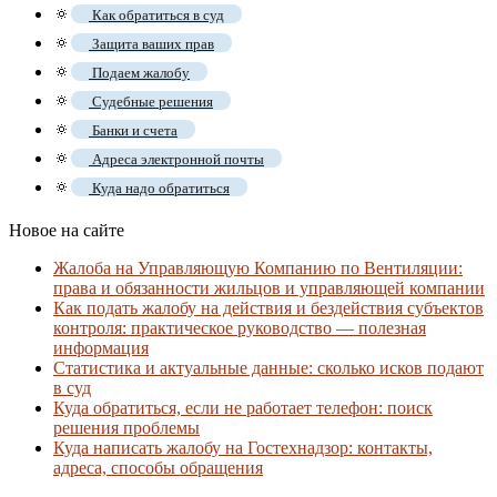
🔅
Как обратиться в суд
🔅
Защита ваших прав
🔅
Подаем жалобу
🔅
Судебные решения
🔅
Банки и счета
🔅
Адреса электронной почты
🔅
Куда надо обратиться
Новое на сайте
Жалоба на Управляющую Компанию по Вентиляции:
права и обязанности жильцов и управляющей компании
Как подать жалобу на действия и бездействия субъектов
контроля: практическое руководство — полезная
информация
Статистика и актуальные данные: сколько исков подают
в суд
Куда обратиться, если не работает телефон: поиск
решения проблемы
Куда написать жалобу на Гостехнадзор: контакты,
адреса, способы обращения