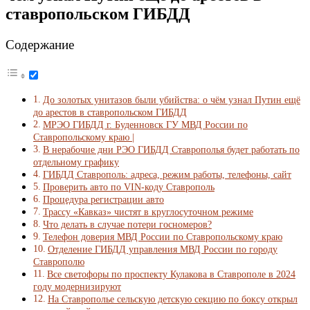
ставропольском ГИБДД
Содержание
До золотых унитазов были убийства: о чём узнал Путин ещё
до арестов в ставропольском ГИБДД
МРЭО ГИБДД г. Буденновск ГУ МВД России по
Ставропольскому краю |
В нерабочие дни РЭО ГИБДД Ставрополья будет работать по
отдельному графику
ГИБДД Ставрополь: адреса, режим работы, телефоны, сайт
Проверить авто по VIN-коду Ставрополь
Процедура регистрации авто
Трассу «Кавказ» чистят в круглосуточном режиме
Что делать в случае потери госномеров?
Телефон доверия МВД России по Ставропольскому краю
Отделение ГИБДД управления МВД России по городу
Ставрополю
Все светофоры по проспекту Кулакова в Ставрополе в 2024
году модернизируют
На Ставрополье сельскую детскую секцию по боксу открыл