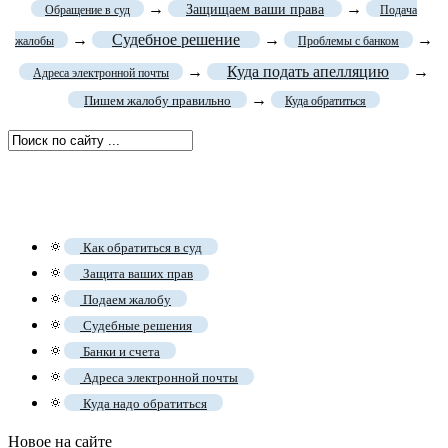
→
→
Защищаем ваши права
Обращение в суд
Подача
→
Судебное решение
→
→
жалобы
Проблемы с банком
→
Куда подать апелляцию
→
Адреса электронной почты
→
Пишем жалобу правильно
Куда обратиться
🔅
Как обратиться в суд
🔅
Защита ваших прав
🔅
Подаем жалобу
🔅
Судебные решения
🔅
Банки и счета
🔅
Адреса электронной почты
🔅
Куда надо обратиться
Новое на сайте