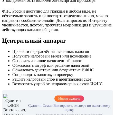
У вас должен быть включен JavaScript для просмотра.
ФНС России доступно для граждан в любом виде, не
обязательно звонить или посещать отделение лично, можно
направить сообщение онлайн. Доля запросов по Интернету
увеличивается, поэтому требуется модернизация и улучшение
действующих каналов общения.
Центральный аппарат
Провести перерасчёт начисленных налогов
Получить налоговый вычет или возмещение
Оспорить излишне начисленный налог
Обжаловать штраф или решение налоговой
Обжаловать действие или бездействие ИФНС
Сопроводить налоговую проверку
Решить налоговый спор в арбитражном суде
Возместить ущерб от неправомерных актов ИФНС
Мнение эксперта
Сулигин Семен Викторович, эксперт по налоговому
праву
Если у вас появляются вопросы, задавайте их мне!