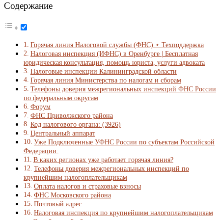
Содержание
Горячая линия Налоговой службы (ФНС) ⋆ Техподдержка
Налоговая инспекция (ИФНС) в Оренбурге | Бесплатная
юридическая консультация, помощь юриста, услуги адвоката
Налоговые инспекции Калининградской области
Горячая линия Министерства по налогам и сборам
Телефоны доверия межрегиональных инспекций ФНС России
по федеральным округам
Форум
ФНС Приволжского района
Код налогового органа: (3926)
Центральный аппарат
Уже Подключенные УФНС России по субъектам Российской
Федерации:
В каких регионах уже работает горячая линия?
Телефоны доверия межрегиональных инспекций по
крупнейшим налогоплательщикам
Оплата налогов и страховые взносы
ФНС Московского района
Почтовый адрес
Налоговая инспекция по крупнейшим налогоплательщикам