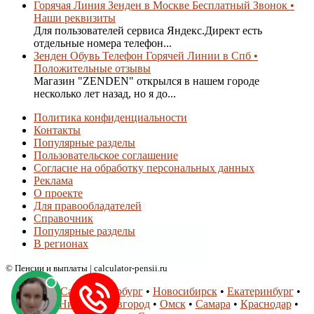
Горячая Линия Зенден в Москве Бесплатный Звонок •
Наши реквизиты
Для пользователей сервиса Яндекс.Директ есть
отдельные номера телефон...
Зенден Обувь Телефон Горячей Линии в Спб •
Положительные отзывы
Магазин "ZENDEN" открылся в нашем городе
несколько лет назад, но я до...
Политика конфиденциальности
Контакты
Популярные разделы
Пользовательское соглашение
Согласие на обработку персональных данных
Реклама
О проекте
Для правообладателей
Справочник
Популярные разделы
В регионах
© Пенсии и выплаты | calculator-pensii.ru
Москва
•
Санкт-Петербург
•
Новосибирск
•
Екатеринбург
•
Казань
•
Нижний Новгород
•
Омск
•
Самара
•
Краснодар
•