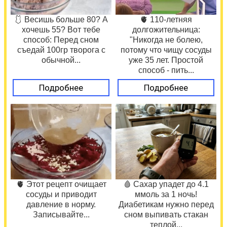
🩱 Весишь больше 80? А
🫀 110-летняя
хочешь 55? Вот тебе
долгожительница:
способ: Перед сном
"Никогда не болею,
съедай 100гр творога с
потому что чищу сосуды
обычной...
уже 35 лет. Простой
способ - пить...
Подробнее
Подробнее
🫀 Этот рецепт очищает
🩸 Сахар упадет до 4.1
сосуды и приводит
ммоль за 1 ночь!
давление в норму.
Диабетикам нужно перед
Записывайте...
сном выпивать стакан
теплой...