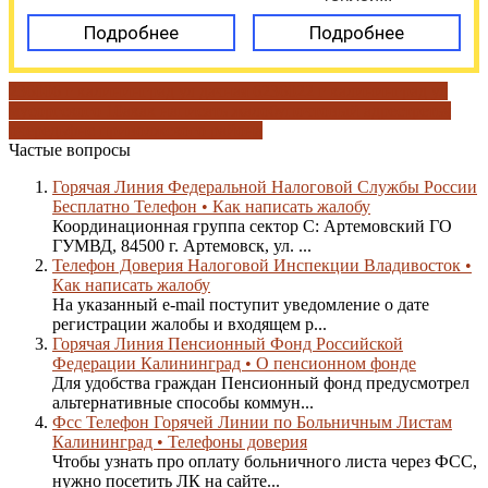
Подробнее
Подробнее
236006 г калининград ул дачная 6
236022 г калининград ул
мусоргского 10а
как написать жалобу
почтовый адрес
третья
очередь
фнс приволжского района
Частые вопросы
Горячая Линия Федеральной Налоговой Службы России
Бесплатно Телефон • Как написать жалобу
Координационная группа сектор С: Артемовский ГО
ГУМВД, 84500 г. Артемовск, ул. ...
Телефон Доверия Налоговой Инспекции Владивосток •
Как написать жалобу
На указанный e-mail поступит уведомление о дате
регистрации жалобы и входящем р...
Горячая Линия Пенсионный Фонд Российской
Федерации Калининград • О пенсионном фонде
Для удобства граждан Пенсионный фонд предусмотрел
альтернативные способы коммун...
Фсс Телефон Горячей Линии по Больничным Листам
Калининград • Телефоны доверия
Чтобы узнать про оплату больничного листа через ФСС,
нужно посетить ЛК на сайте...