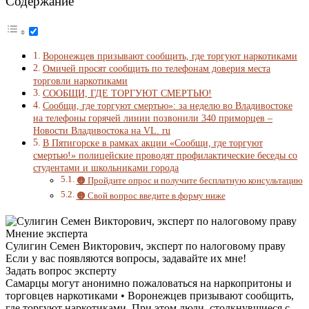
Содержание
Воронежцев призывают сообщить, где торгуют наркотиками
Омичей просят сообщить по телефонам доверия места
торговли наркотиками
СООБЩИ, ГДЕ ТОРГУЮТ СМЕРТЬЮ!
Сообщи, где торгуют смертью»: за неделю во Владивостоке
на телефоны горячей линии позвонили 340 приморцев –
Новости Владивостока на VL. ru
В Пятигорске в рамках акции «Сообщи, где торгуют
смертью!» полицейские проводят профилактические беседы со
студентами и школьниками города
🟠 Пройдите опрос и получите бесплатную консультацию
🟠 Свой вопрос введите в форму ниже
Мнение эксперта
Сулигин Семен Викторович, эксперт по налоговому праву
Если у вас появляются вопросы, задавайте их мне!
Задать вопрос эксперту
Самарцы могут анонимно пожаловаться на наркопритоны и
торговцев наркотиками • Воронежцев призывают сообщить,
где торгуют наркотиками. При этом люди, столкнувшиеся с