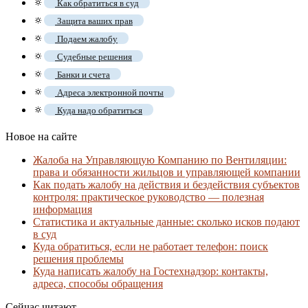
🔅
Как обратиться в суд
🔅
Защита ваших прав
🔅
Подаем жалобу
🔅
Судебные решения
🔅
Банки и счета
🔅
Адреса электронной почты
🔅
Куда надо обратиться
Новое на сайте
Жалоба на Управляющую Компанию по Вентиляции:
права и обязанности жильцов и управляющей компании
Как подать жалобу на действия и бездействия субъектов
контроля: практическое руководство — полезная
информация
Статистика и актуальные данные: сколько исков подают
в суд
Куда обратиться, если не работает телефон: поиск
решения проблемы
Куда написать жалобу на Гостехнадзор: контакты,
адреса, способы обращения
Сейчас читают