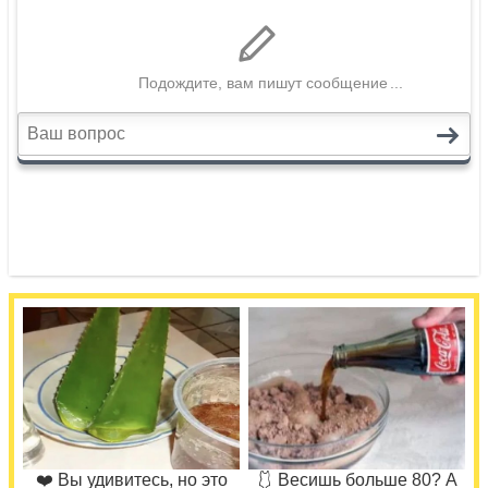
❤️ Вы удивитесь, но это
🩱 Весишь больше 80? А