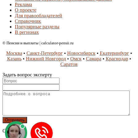
Реклама
О проекте
Для правообладателей
Справочник
Популярные разделы
В регионах
© Пенсии и выплаты | calculator-pensii.ru
Москва
•
Санкт-Петербург
•
Новосибирск
•
Екатеринбург
•
Казань
•
Нижний Новгород
•
Омск
•
Самара
•
Краснодар
•
Саратов
Задать вопрос эксперту
Спасибо!