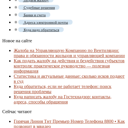
Подаем жалобу
🔅
Судебные решения
🔅
Банки и счета
🔅
Адреса электронной почты
🔅
Куда надо обратиться
Новое на сайте
Жалоба на Управляющую Компанию по Вентиляции:
права и обязанности жильцов и управляющей компании
Как подать жалобу на действия и бездействия субъектов
контроля: практическое руководство — полезная
информация
Статистика и актуальные данные: сколько исков подают
в суд
Куда обратиться, если не работает телефон: поиск
решения проблемы
Куда написать жалобу на Гостехнадзор: контакты,
адреса, способы обращения
Сейчас читают
Горячая Линия Тнт Премьер Номер Телефона 8800 • Как
позвонит в мвидео