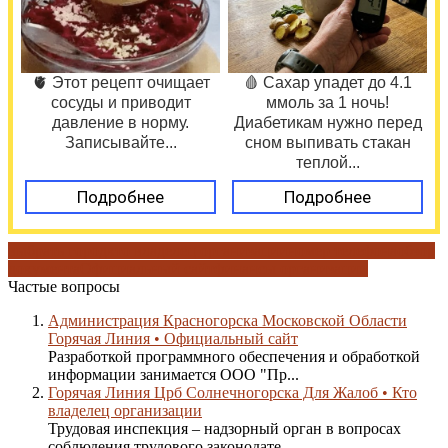
🫀 Этот рецепт очищает
🩸 Сахар упадет до 4.1
сосуды и приводит
ммоль за 1 ночь!
давление в норму.
Диабетикам нужно перед
Записывайте...
сном выпивать стакан
теплой...
Подробнее
Подробнее
выбрать город
кто владелец организации
номер телефона
обзор
документа
Официальный сайт
финансы организации
Частые вопросы
Администрация Красногорска Московской Области
Горячая Линия • Официальный сайт
Разработкой программного обеспечения и обработкой
информации занимается ООО "Пр...
Горячая Линия Црб Солнечногорска Для Жалоб • Кто
владелец организации
Трудовая инспекция – надзорный орган в вопросах
соблюдения трудового законодате...