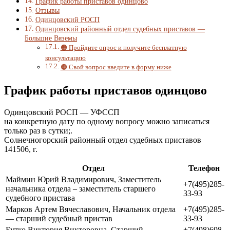
График работы приставов одинцово
Отзывы
Одинцовский РОСП
Одинцовский районный отдел судебных приставов —
Большие Вяземы
🟠 Пройдите опрос и получите бесплатную
консультацию
🟠 Свой вопрос введите в форму ниже
График работы приставов одинцово
Одинцовский РОСП — УФССП
на конкретную дату по одному вопросу можно записаться
только раз в сутки;.
Солнечногорский районный отдел судебных приставов
141506, г.
Отдел
Телефон
Маймин Юрий Владимирович, Заместитель
+7(495)285-
начальника отдела – заместитель старшего
33-93
судебного пристава
Марков Артем Вячеславович, Начальник отдела
+7(495)285-
— старший судебный пристав
33-93
Бутко Виктория Викторовна, Старший
+7(498)698-