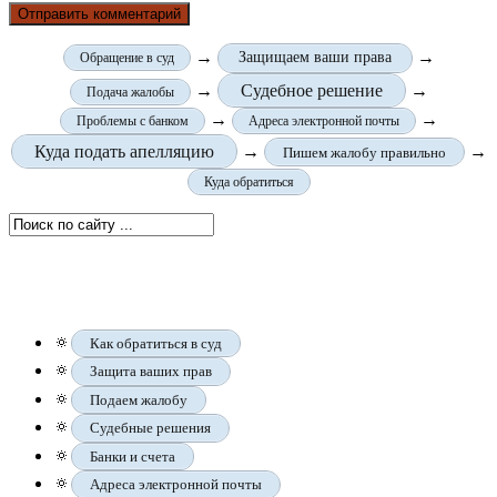
→
→
Защищаем ваши права
Обращение в суд
→
Судебное решение
→
Подача жалобы
→
→
Проблемы с банком
Адреса электронной почты
Куда подать апелляцию
→
→
Пишем жалобу правильно
Куда обратиться
🔅
Как обратиться в суд
🔅
Защита ваших прав
🔅
Подаем жалобу
🔅
Судебные решения
🔅
Банки и счета
🔅
Адреса электронной почты