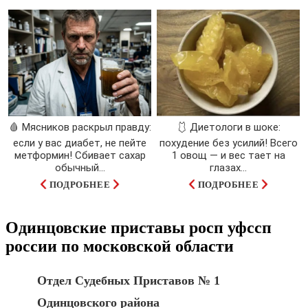
🩸 Мясников раскрыл правду:
🩱 Диетологи в шоке:
если у вас диабет, не пейте
похудение без усилий! Всего
метформин! Сбивает сахар
1 овощ — и вес тает на
обычный...
глазах…
ПОДРОБНЕЕ
ПОДРОБНЕЕ
Одинцовские приставы росп уфссп
россии по московской области
Отдел Судебных Приставов № 1
Одинцовского района