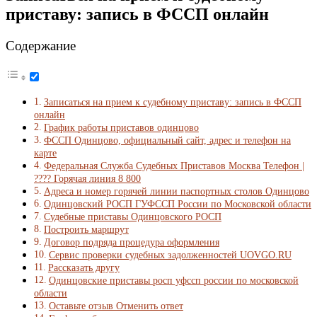
приставу: запись в ФССП онлайн
Содержание
Записаться на прием к судебному приставу: запись в ФССП
онлайн
График работы приставов одинцово
ФССП Одинцово, официальный сайт, адрес и телефон на
карте
Федеральная Служба Судебных Приставов Москва Телефон |
???? Горячая линия 8 800
Адреса и номер горячей линии паспортных столов Одинцово
Одинцовский РОСП ГУФССП России по Московской области
Судебные приставы Одинцовского РОСП
Построить маршрут
Договор подряда процедура оформления
Сервис проверки судебных задолженностей UOVGO.RU
Рассказать другу
Одинцовские приставы росп уфссп россии по московской
области
Оставьте отзыв Отменить ответ