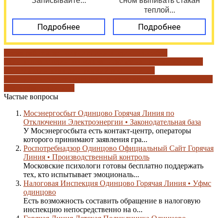
Записывайте...
сном выпивать стакан
теплой...
Подробнее
Подробнее
время работы
где получить инн в одинцово
гибдд
одинцово
загс одинцово
как записаться на прием
московская
область
Одинцово
одинцовский росп
полиция
одинцово
построить маршрут
прокуратура одинцово
рассказать
другу
уфмс одинцово
Частые вопросы
Мосэнергосбыт Одинцово Горячая Линия по
Отключении Электроэнергии • Законодательная база
У Мосэнергосбыта есть контакт-центр, операторы
которого принимают заявления гра...
Роспотребнадзор Одинцово Официальный Сайт Горячая
Линия • Производственный контроль
Московские психологи готовы бесплатно поддержать
тех, кто испытывает эмоциональ...
Налоговая Инспекция Одинцово Горячая Линия • Уфмс
одинцово
Есть возможность составить обращение в налоговую
инспекцию непосредственно на о...