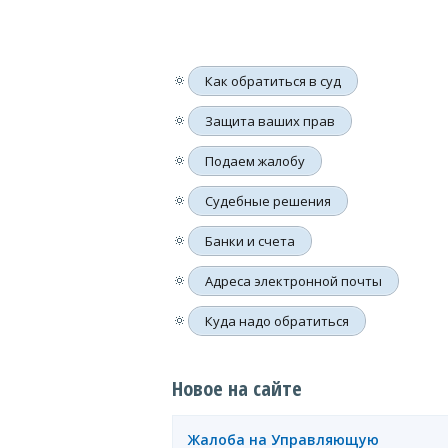
🔅
Как обратиться в суд
🔅
Защита ваших прав
🔅
Подаем жалобу
🔅
Судебные решения
🔅
Банки и счета
🔅
Адреса электронной почты
🔅
Куда надо обратиться
Новое на сайте
Жалоба на Управляющую