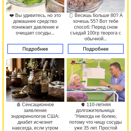
❤️ Вы удивитесь, но это
🩱 Весишь больше 80? А
домашнее средство
хочешь 55? Вот тебе
понижает давление и
способ: Перед сном
очищает сосуды...
съедай 100гр творога с
обычной...
Подробнее
Подробнее
🩸 Сенсационное
🫀 110-летняя
заявление
долгожительница:
эндокринологов США:
"Никогда не болею,
диабет исчезнет
потому что чищу сосуды
навсегда, если утром
уже 35 лет. Простой