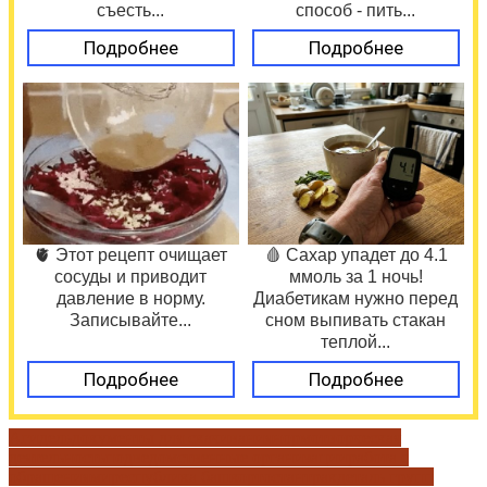
съесть...
способ - пить...
Подробнее
Подробнее
🫀 Этот рецепт очищает
🩸 Сахар упадет до 4.1
сосуды и приводит
ммоль за 1 ночь!
давление в норму.
Диабетикам нужно перед
Записывайте...
сном выпивать стакан
теплой...
Подробнее
Подробнее
Агидель
документы для скачивания
нормотворческая
деятельность
подведомственные организации
работа с
обращениями
республика башкортостан
тракдеталь групп