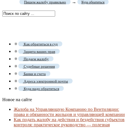
→
Пишем жалобу правильно
Куда обратиться
🔅
Как обратиться в суд
🔅
Защита ваших прав
🔅
Подаем жалобу
🔅
Судебные решения
🔅
Банки и счета
🔅
Адреса электронной почты
🔅
Куда надо обратиться
Новое на сайте
Жалоба на Управляющую Компанию по Вентиляции:
права и обязанности жильцов и управляющей компании
Как подать жалобу на действия и бездействия субъектов
контроля: практическое руководство — полезная