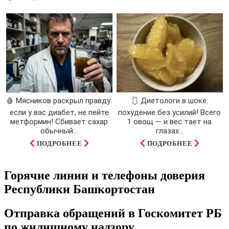
🩸 Мясников раскрыл правду:
🩱 Диетологи в шоке:
если у вас диабет, не пейте
похудение без усилий! Всего
метформин! Сбивает сахар
1 овощ — и вес тает на
обычный...
глазах…
ПОДРОБНЕЕ
ПОДРОБНЕЕ
Горячие линии и телефоны доверия
Республики Башкортостан
Отправка обращений в Госкомитет РБ
по жилищному надзору