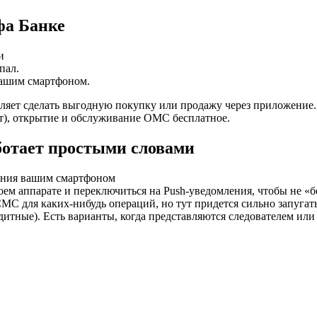
фа Банке
и
пал.
вашим смартфоном.
оляет сделать выгодную покупку или продажу через приложение.
лет), открытие и обслуживание ОМС бесплатное.
ботает простыми словами
ления вашим смартфоном
ем аппарате и переключиться на Push-уведомления, чтобы не «б
з СМС для каких-нибудь операций, но тут придется сильно запуга
едитные). Есть варианты, когда представляются следователем ил