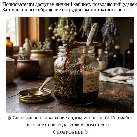
Пользователям доступен личный кабинет, позволяющий удален
Затем напишите обращение сотрудникам контактного центра. П
🩸 Сенсационное заявление эндокринологов США: диабет
исчезнет навсегда, если утром съесть...
ПОДРОБНЕЕ