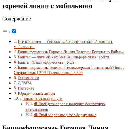
горячей линии с мобильного
Содержание
Все о Баштел — бесплатный телефон горячей линии с
мобильного
Башинформсвязь Горячая Линия Телефон Бесплатно Баймак
Баштел — личный кабинет Башинформсвязь: войти
Баштел (Башинформсвязь), Уфа
Башинформсвязь Телефон Техподдержки Бесплатный Номер
Стерлитамак | ???? Горячая линия 8 800
О компании
ДОМ24
Интернет
Юридическим лицам
Дополнительные услуги
🟠 Пройдите опрос и получите бесплатную
консультацию
🟠 Свой вопрос введите в форму ниже
Башинформсвязь Горячая Линия