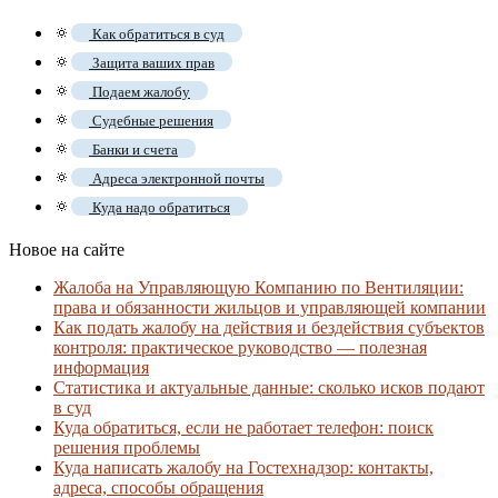
🔅
Как обратиться в суд
🔅
Защита ваших прав
🔅
Подаем жалобу
🔅
Судебные решения
🔅
Банки и счета
🔅
Адреса электронной почты
🔅
Куда надо обратиться
Новое на сайте
Жалоба на Управляющую Компанию по Вентиляции:
права и обязанности жильцов и управляющей компании
Как подать жалобу на действия и бездействия субъектов
контроля: практическое руководство — полезная
информация
Статистика и актуальные данные: сколько исков подают
в суд
Куда обратиться, если не работает телефон: поиск
решения проблемы
Куда написать жалобу на Гостехнадзор: контакты,
адреса, способы обращения