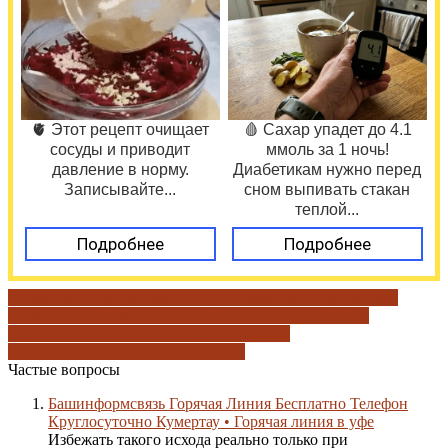
🫀 Этот рецепт очищает
🩸 Сахар упадет до 4.1
сосуды и приводит
ммоль за 1 ночь!
давление в норму.
Диабетикам нужно перед
Записывайте...
сном выпивать стакан
теплой...
Подробнее
Подробнее
Баймак
башинформсвязь в стерлитамаке
башинформсвязь
интернет-салон
бронирование услуг
дополнительные
услуги
компьютерная помощь
республика
башкортостан
юридическим лицам
Частые вопросы
Башинформсвязь Горячая Линия Бесплатно Телефон
Круглосуточно Кумертау • Горячая линия в уфе
Избежать такого исхода реально только при