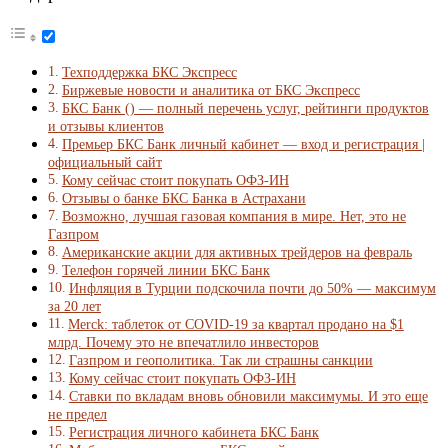
Техподдержка БКС Экспресс
Биржевые новости и аналитика от БКС Экспресс
БКС Банк () — полный перечень услуг, рейтинги продуктов
и отзывы клиентов
Премьер БКС Банк личный кабинет — вход и регистрация |
официальный сайт
Кому сейчас стоит покупать ОФЗ-ИН
Отзывы о банке БКС Банка в Астрахани
Возможно, лучшая газовая компания в мире. Нет, это не
Газпром
Американские акции для активных трейдеров на февраль
Телефон горячей линии БКС Банк
Инфляция в Турции подскочила почти до 50% — максимум
за 20 лет
Merck: таблеток от COVID-19 за квартал продано на $1
млрд. Почему это не впечатлило инвесторов
Газпром и геополитика. Так ли страшны санкции
Кому сейчас стоит покупать ОФЗ-ИН
Ставки по вкладам вновь обновили максимумы. И это еще
не предел
Регистрация личного кабинета БКС Банк