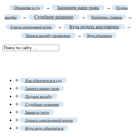
→
→
Защищаем ваши права
Обращение в суд
Подача
→
Судебное решение
→
→
жалобы
Проблемы с банком
→
Куда подать апелляцию
→
Адреса электронной почты
→
Пишем жалобу правильно
Куда обратиться
🔅
Как обратиться в суд
🔅
Защита ваших прав
🔅
Подаем жалобу
🔅
Судебные решения
🔅
Банки и счета
🔅
Адреса электронной почты
🔅
Куда надо обратиться