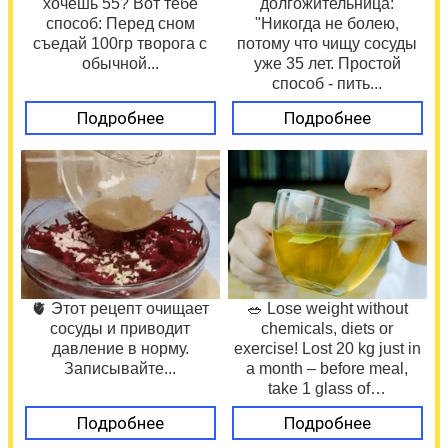
хочешь 55? Вот тебе
долгожительница:
способ: Перед сном
"Никогда не болею,
съедай 100гр творога с
потому что чищу сосуды
обычной...
уже 35 лет. Простой
способ - пить...
Подробнее
Подробнее
🫀 Этот рецепт очищает
🥗 Lose weight without
сосуды и приводит
chemicals, diets or
давление в норму.
exercise! Lost 20 kg just in
Записывайте...
a month – before meal,
take 1 glass of…
Подробнее
Подробнее