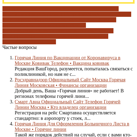
qr-код в москве
антикинотеатр в москва-сити
вопросы и
ответы
г москва ул барклая д 12
город москва
дополнительные
услуги
зарегистрируйтесь в бкс экспресс
как оформить
карту
контакты оби в москве
магазины в
москве
Москва
отделения пфр вао москвы
расписания
москва
регистрация в бкс брокер
рекомендованные
новости
сайт мфц москвы
Частые вопросы
Горячая Линия по Вакцинации от Коронавируса в
Москве Ковивак Телефон • Вакцина ковивак
Редакция ВашГород, разумеется, попыталась связаться с
поликлиникой, но нам не с...
Росздравнадзор Официальный Сайт Москва Горячая
Линия Московская • Финансы организации
Добрый день, Ваша «Горячая линия» не работает! В
регионах телефоны горячей лини...
Смарт Авиа Официальный Сайт Телефон Горячей
Линии Москва • Кто владелец организации
Регистрация на рейс Смартавиа осуществляется
стандартно: в аэропорту у стоек, л...
Горячая Линия Для Оформления Больничного Листа в
Москве • Горячие линии
Такой же порядок действий на случай, если с вами кто-