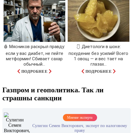
🩸 Мясников раскрыл правду:
🩱 Диетологи в шоке:
если у вас диабет, не пейте
похудение без усилий! Всего
метформин! Сбивает сахар
1 овощ — и вес тает на
обычный...
глазах…
ПОДРОБНЕЕ
ПОДРОБНЕЕ
Газпром и геополитика. Так ли
страшны санкции
Мнение эксперта
Сулигин Семен Викторович, эксперт по налоговому
праву