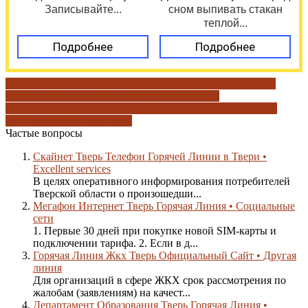
Записывайте...
сном выпивать стакан
теплой...
Подробнее
Подробнее
для корпоративных клиентов
дополнительные оквэд
коды
статистики
Официальный сайт
реквизиты оао
тверьатомэнергосбыт
сведения о регистрации
социальные
сети
тверская область
Тверь
Частые вопросы
Скайнет Тверь Телефон Горячей Линии в Твери •
Excellent services
В целях оперативного информирования потребителей
Тверской области о произошедши...
Мегафон Интернет Тверь Горячая Линия • Социальные
сети
1. Первые 30 дней при покупке новой SIM-карты и
подключении тарифа. 2. Если в д...
Горячая Линия Жкх Тверь Официальный Сайт • Другая
линия
Для организаций в сфере ЖКХ срок рассмотрения по
жалобам (заявлениям) на качест...
Департамент Образования Тверь Горячая Линия •