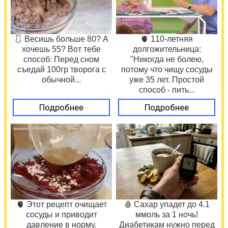
🩱 Весишь больше 80? А
🫀 110-летняя
хочешь 55? Вот тебе
долгожительница:
способ: Перед сном
"Никогда не болею,
съедай 100гр творога с
потому что чищу сосуды
обычной...
уже 35 лет. Простой
способ - пить...
Подробнее
Подробнее
🫀 Этот рецепт очищает
🩸 Сахар упадет до 4.1
сосуды и приводит
ммоль за 1 ночь!
давление в норму.
Диабетикам нужно перед