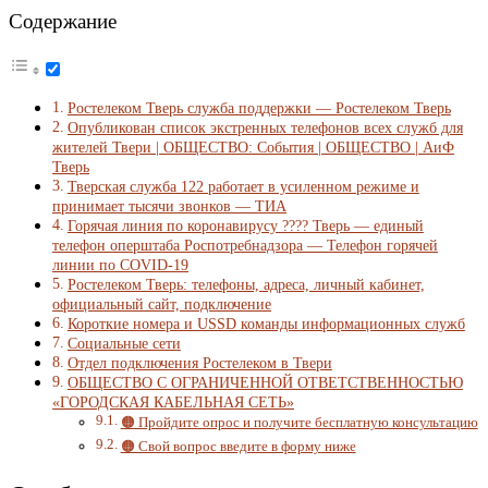
Содержание
Ростелеком Тверь служба поддержки — Ростелеком Тверь
Опубликован список экстренных телефонов всех служб для
жителей Твери | ОБЩЕСТВО: События | ОБЩЕСТВО | АиФ
Тверь
Тверская служба 122 работает в усиленном режиме и
принимает тысячи звонков — ТИА
Горячая линия по коронавирусу ???? Тверь — единый
телефон оперштаба Роспотребнадзора — Телефон горячей
линии по COVID-19
Ростелеком Тверь: телефоны, адреса, личный кабинет,
официальный сайт, подключение
Короткие номера и USSD команды информационных служб
Социальные сети
Отдел подключения Ростелеком в Твери
ОБЩЕСТВО С ОГРАНИЧЕННОЙ ОТВЕТСТВЕННОСТЬЮ
«ГОРОДСКАЯ КАБЕЛЬНАЯ СЕТЬ»
🟠 Пройдите опрос и получите бесплатную консультацию
🟠 Свой вопрос введите в форму ниже