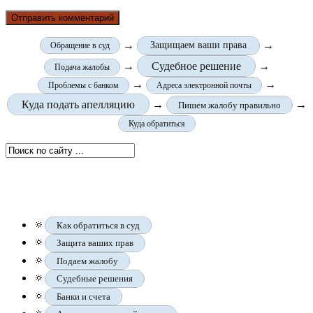
→
→
Защищаем ваши права
Обращение в суд
→
Судебное решение
→
Подача жалобы
→
→
Проблемы с банком
Адреса электронной почты
Куда подать апелляцию
→
→
Пишем жалобу правильно
Куда обратиться
🔅
Как обратиться в суд
🔅
Защита ваших прав
🔅
Подаем жалобу
🔅
Судебные решения
🔅
Банки и счета