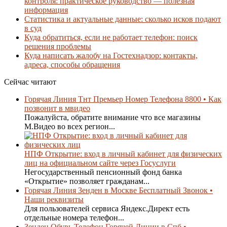
контроля: практическое руководство — полезная
информация
Статистика и актуальные данные: сколько исков подают
в суд
Куда обратиться, если не работает телефон: поиск
решения проблемы
Куда написать жалобу на Гостехнадзор: контакты,
адреса, способы обращения
Сейчас читают
Горячая Линия Тнт Премьер Номер Телефона 8800 • Как
позвонит в мвидео
Пожалуйста, обратите внимание что все магазины
М.Видео во всех регион...
НПФ Открытие: вход в личный кабинет для физических
лиц на официальном сайте через Госуслуги
Негосударственный пенсионный фонд банка
«Открытие» позволяет гражданам...
Горячая Линия Зенден в Москве Бесплатный Звонок •
Наши реквизиты
Для пользователей сервиса Яндекс.Директ есть
отдельные номера телефон...
Зенден Обувь Телефон Горячей Линии в Спб •