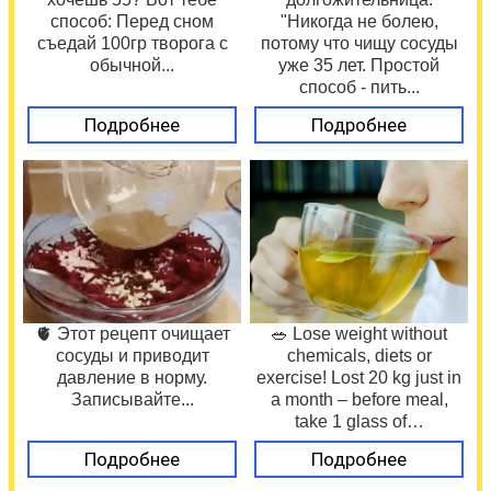
способ: Перед сном
"Никогда не болею,
съедай 100гр творога с
потому что чищу сосуды
обычной...
уже 35 лет. Простой
способ - пить...
Подробнее
Подробнее
🫀 Этот рецепт очищает
🥗 Lose weight without
сосуды и приводит
chemicals, diets or
давление в норму.
exercise! Lost 20 kg just in
Записывайте...
a month – before meal,
take 1 glass of…
Подробнее
Подробнее