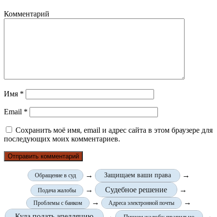
Комментарий
Имя
*
Email
*
Сохранить моё имя, email и адрес сайта в этом браузере для
последующих моих комментариев.
→
→
Защищаем ваши права
Обращение в суд
→
Судебное решение
→
Подача жалобы
→
→
Проблемы с банком
Адреса электронной почты
Куда подать апелляцию
→
→
Пишем жалобу правильно