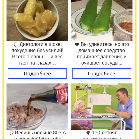
🩱 Диетологи в шоке:
❤️ Вы удивитесь, но это
похудение без усилий!
домашнее средство
Всего 1 овощ — и вес
понижает давление и
тает на глазах…
очищает сосуды...
Подробнее
Подробнее
🩱 Весишь больше 80? А
🫀 110-летняя
хочешь 55? Вот тебе
долгожительница: