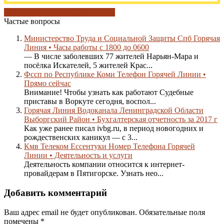
другие компании
топ-3 о минске
Частые вопросы
Министерство Труда и Социальной Защиты Спб Горячая
Линия • Часы работы с 1800 до 0600
— В числе заболевших 77 жителей Нарьян-Мара и
посёлка Искателей, 5 жителей Крас...
Фссп по Республике Коми Телефон Горячей Линии •
Прямо сейчас
Внимание! Чтобы узнать как работают Судебные
приставы в Воркуте сегодня, воспол...
Горячая Линия Водоканала Ленинградской Области
Выборгский Район • Бухгалтерская отчетность за 2017 г
Как уже ранее писал ivbg.ru, в период новогодних и
рождественских каникул — с 3...
Кмв Телеком Ессентуки Номер Телефона Горячей
Линии • Деятельность и услуги
Деятельность компании относится к интернет-
провайдерам в Пятигорске. Узнать нео...
Добавить комментарий
Ваш адрес email не будет опубликован.
Обязательные поля
помечены
*