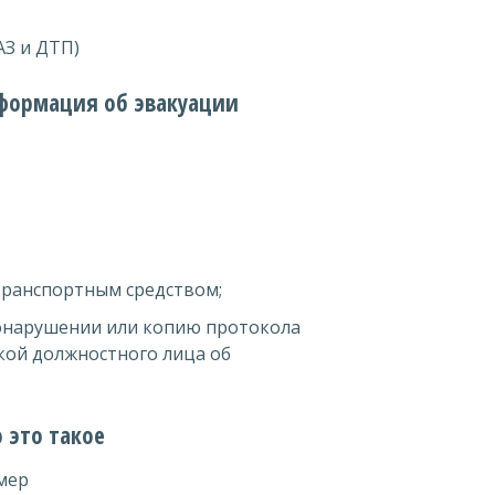
АЗ и ДТП)
нформация об эвакуации
ранспортным средством;
онарушении или копию протокола
кой должностного лица об
 это такое
мер