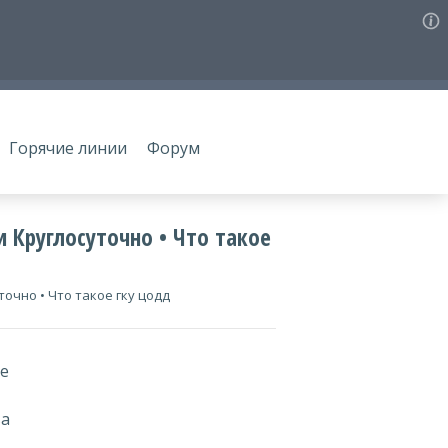
Горячие линии
Форум
 Круглосуточно • Что такое
очно • Что такое гку цодд
ве
ва