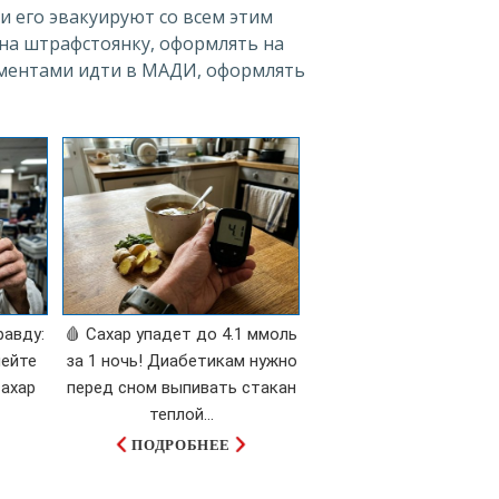
и его эвакуируют со всем этим
 на штрафстоянку, оформлять на
ументами идти в МАДИ, оформлять
равду:
🩸 Сахар упадет до 4.1 ммоль
пейте
за 1 ночь! Диабетикам нужно
ахар
перед сном выпивать стакан
теплой...
ПОДРОБНЕЕ