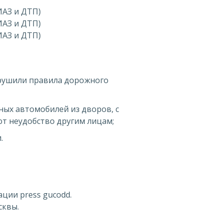
ИАЗ и ДТП)
ИАЗ и ДТП)
ИАЗ и ДТП)
арушили правила дорожного
ых автомобилей из дворов, с
ают неудобство другим лицам;
.
ции press gucodd.
сквы.