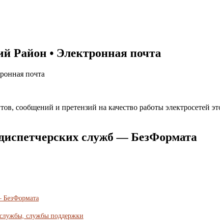
й Район • Электронная почта
тронная почта
ов, сообщений и претензий на качество работы электросетей э
-диспетчерских служб — БезФормата
— БезФормата
 службы, службы поддержки