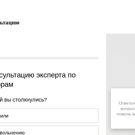
.
льтацию