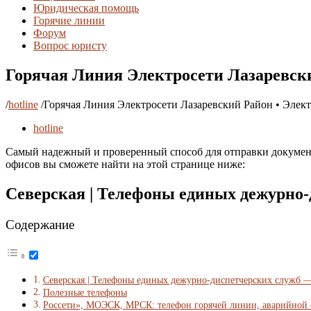
Юридическая помощь
Горячие линии
Форум
Вопрос юристу
Горячая Линия Электросети Лазаревски
/
hotline
/
Горячая Линия Электросети Лазаревский Район • Элек
hotline
Самый надежный и проверенный способ для отправки документ
офисов вы сможете найти на этой странице ниже:
Северская | Телефоны единых дежурно
Содержание
Северская | Телефоны единых дежурно-диспетчерских служб 
Полезные телефоны
Россети», МОЭСК, МРСК: телефон горячей линии, аварийной