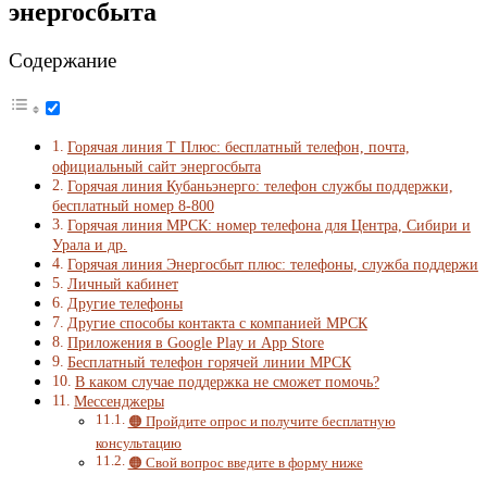
энергосбыта
Содержание
Горячая линия Т Плюс: бесплатный телефон, почта,
официальный сайт энергосбыта
Горячая линия Кубаньэнерго: телефон службы поддержки,
бесплатный номер 8-800
Горячая линия МРСК: номер телефона для Центра, Сибири и
Урала и др.
Горячая линия Энергосбыт плюс: телефоны, служба поддержи
Личный кабинет
Другие телефоны
Другие способы контакта с компанией МРСК
Приложения в Google Play и App Store
Бесплатный телефон горячей линии МРСК
В каком случае поддержка не сможет помочь?
Мессенджеры
🟠 Пройдите опрос и получите бесплатную
консультацию
🟠 Свой вопрос введите в форму ниже