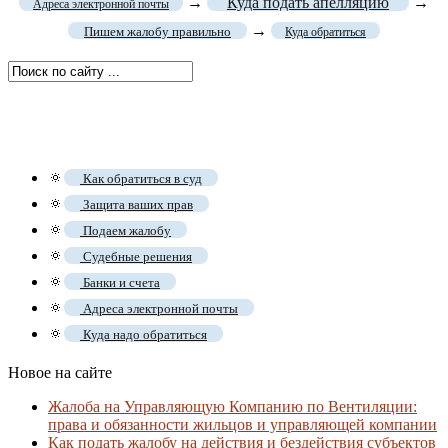
→
Куда подать апелляцию
→
Адреса электронной почты
→
Пишем жалобу правильно
Куда обратиться
🔅
Как обратиться в суд
🔅
Защита ваших прав
🔅
Подаем жалобу
🔅
Судебные решения
🔅
Банки и счета
🔅
Адреса электронной почты
🔅
Куда надо обратиться
Новое на сайте
Жалоба на Управляющую Компанию по Вентиляции:
права и обязанности жильцов и управляющей компании
Как подать жалобу на действия и бездействия субъектов