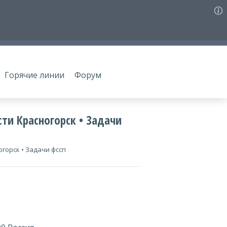
Горячие линии
Форум
ти Красногорск • Задачи
горск • Задачи фссп