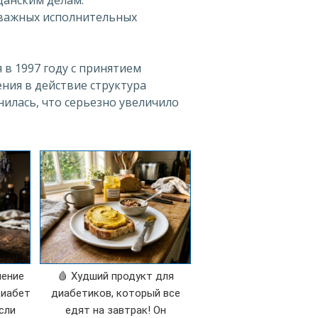
важных исполнительных
 в 1997 году с принятием
ения в действие структура
илась, что серьезно увеличило
ление
🩸 Худший продукт для
диабет
диабетиков, который все
сли
едят на завтрак! Он