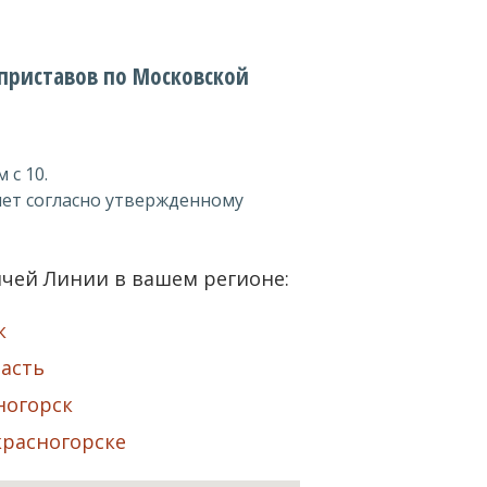
приставов по Московской
 с 10.
ет согласно утвержденному
чей Линии в вашем регионе:
к
асть
ногорск
красногорске