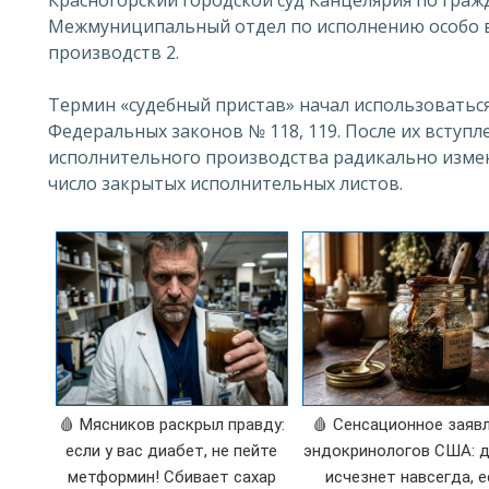
Межмуниципальный отдел по исполнению особо 
производств 2.
Термин «судебный пристав» начал использоваться
Федеральных законов № 118, 119. После их вступл
исполнительного производства радикально измен
число закрытых исполнительных листов.
🩸 Мясников раскрыл правду:
🩸 Сенсационное заяв
если у вас диабет, не пейте
эндокринологов США: 
метформин! Сбивает сахар
исчезнет навсегда, е