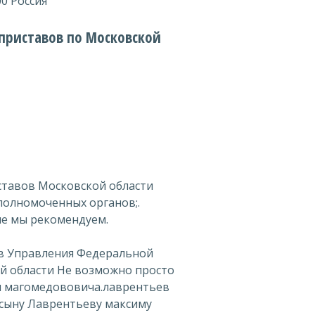
0 Россия
приставов по Московской
ставов Московской области
полномоченных органов;.
ые мы рекомендуем.
в Управления Федеральной
й области Не возможно просто
н магомедововича.лаврентьев
сыну Лаврентьеву максиму