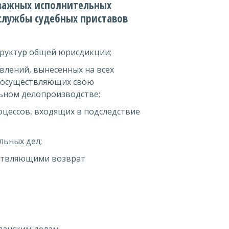
важных исполнительных
службы судебных приставов
труктур общей юрисдикции;
влений, вынесенных на всех
, осуществляющих свою
льном делопроизводстве;
оцессов, входящих в подследствие
льных дел;
ествляющими возврат
данским делам.