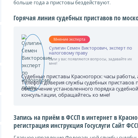
больше года а пристовы бездействуют.
Горячая линия судебных приставов по моско
Мнение эксперта
Сулигин Семен Викторович, эксперт по
налоговому праву
Если у вас появляются вопросы, задавайте их
мне!
Судебные приставы Красногорск: часы работы, а
Телефон доверия службы судебных приставов п
обеспечение установленного порядка судебной 
консультации, обращайтесь ко мне!
Запись на приём в ФССП в интернет в Красно
регистрация инструкция Госуслуги Сайт ФСС
Главное управление Федеральной службы судебн