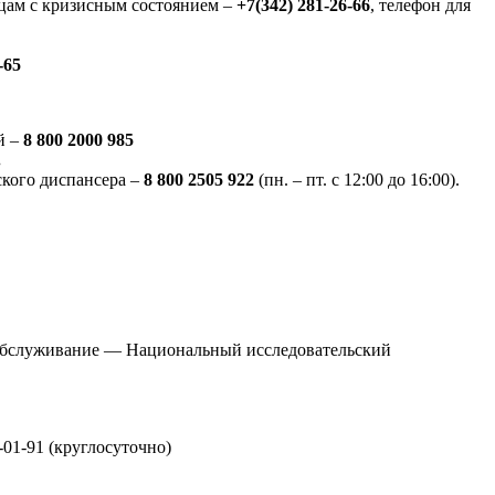
цам с кризисным состоянием –
+7(342) 281-26-66
, телефон для
-65
й –
8 800 2000 985
.
ского диспансера –
8 800 2505 922
(пн. – пт. с 12:00 до 16:00).
 обслуживание — Национальный исследовательский
0-01-91 (круглосуточно)