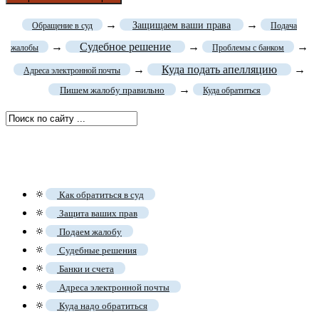
→
→
Защищаем ваши права
Обращение в суд
Подача
→
Судебное решение
→
→
жалобы
Проблемы с банком
→
Куда подать апелляцию
→
Адреса электронной почты
→
Пишем жалобу правильно
Куда обратиться
🔅
Как обратиться в суд
🔅
Защита ваших прав
🔅
Подаем жалобу
🔅
Судебные решения
🔅
Банки и счета
🔅
Адреса электронной почты
🔅
Куда надо обратиться