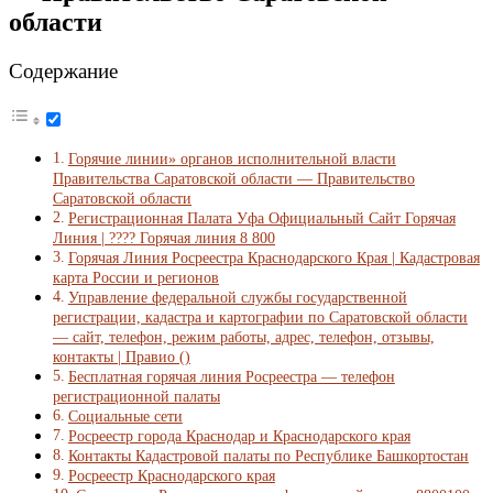
области
Содержание
Горячие линии» органов исполнительной власти
Правительства Саратовской области — Правительство
Саратовской области
Регистрационная Палата Уфа Официальный Сайт Горячая
Линия | ???? Горячая линия 8 800
Горячая Линия Росреестра Краснодарского Края | Кадастровая
карта России и регионов
Управление федеральной службы государственной
регистрации, кадастра и картографии по Саратовской области
— сайт, телефон, режим работы, адрес, телефон, отзывы,
контакты | Правио ()
Бесплатная горячая линия Росреестра — телефон
регистрационной палаты
Социальные сети
Росреестр города Краснодар и Краснодарского края
Контакты Кадастровой палаты по Республике Башкортостан
Росреестр Краснодарского края