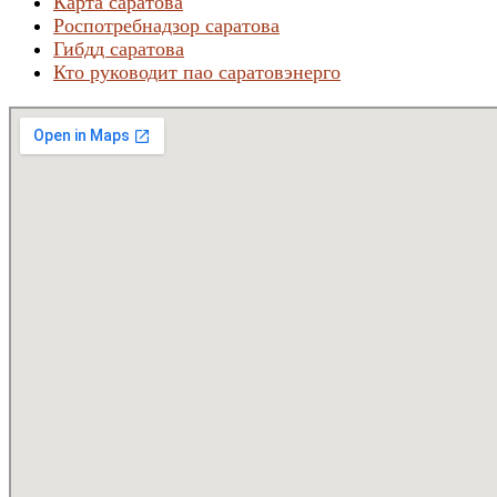
Карта саратова
Роспотребнадзор саратова
Гибдд саратова
Кто руководит пао саратовэнерго