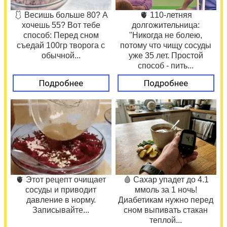
🩱 Весишь больше 80? А
🫀 110-летняя
хочешь 55? Вот тебе
долгожительница:
способ: Перед сном
"Никогда не болею,
съедай 100гр творога с
потому что чищу сосуды
обычной...
уже 35 лет. Простой
способ - пить...
Подробнее
Подробнее
🫀 Этот рецепт очищает
🩸 Сахар упадет до 4.1
сосуды и приводит
ммоль за 1 ночь!
давление в норму.
Диабетикам нужно перед
Записывайте...
сном выпивать стакан
теплой...