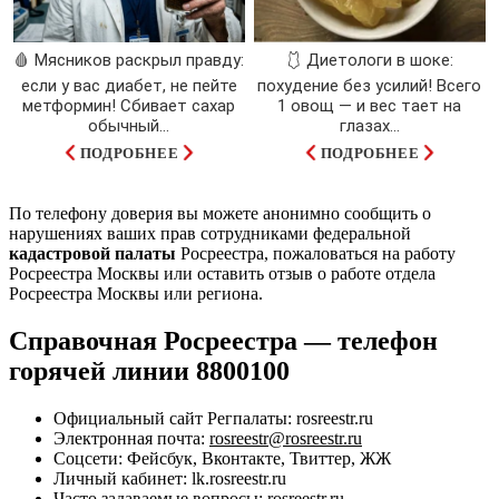
🩸 Мясников раскрыл правду:
🩱 Диетологи в шоке:
если у вас диабет, не пейте
похудение без усилий! Всего
метформин! Сбивает сахар
1 овощ — и вес тает на
обычный...
глазах…
ПОДРОБНЕЕ
ПОДРОБНЕЕ
По телефону доверия вы можете анонимно сообщить о
нарушениях ваших прав сотрудниками федеральной
кадастровой палаты
Росреестра, пожаловаться на работу
Росреестра Москвы или оставить отзыв о работе отдела
Росреестра Москвы или региона.
Справочная Росреестра — телефон
горячей линии 8800100
Официальный сайт Регпалаты: rosreestr.ru
Электронная почта:
rosreestr@rosreestr.ru
Соцсети: Фейсбук, Вконтакте, Твиттер, ЖЖ
Личный кабинет: lk.rosreestr.ru
Часто задаваемые вопросы: rosreestr.ru