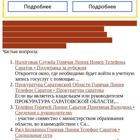
Подробнее
Подробнее
гибдд саратова
карта саратова
осп по ваш по г саратову саратов
аткарская ул 37
роспотребнадзор саратова
салют
саратов
Саратов
Саратовская область
саратовский
росп
саратовской области
социальные сети
функции
поддержки
электронная почта
Частые вопросы
Налоговая Служба Горячая Линия Номер Телефона
Саратов • Поддержка за рубежом
Откроется окно, где необходимо будет войти в учетную
запись госуслуг с помощью ...
Прокуратура Саратовской Области Горячая Линия
Телефон Саратов • Прокуратура саратова
Если вы являетесь владельцем или руководителем
ПРОКУРАТУРА САРАТОВСКОЙ ОБЛАСТИ,...
Телефон Горячей Линии Саратов Приемная Володина •
Сведения о руководителях
- участие совместно с министерством образования
области, во взаимодействии с Са...
Ржд Больница Горячая Линия Телефон Саратов •
Социальные сети