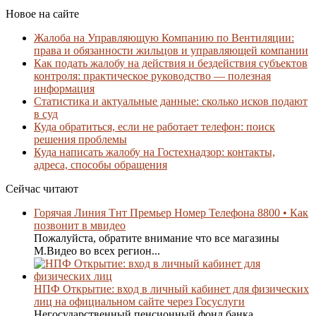
Новое на сайте
Жалоба на Управляющую Компанию по Вентиляции:
права и обязанности жильцов и управляющей компании
Как подать жалобу на действия и бездействия субъектов
контроля: практическое руководство — полезная
информация
Статистика и актуальные данные: сколько исков подают
в суд
Куда обратиться, если не работает телефон: поиск
решения проблемы
Куда написать жалобу на Гостехнадзор: контакты,
адреса, способы обращения
Сейчас читают
Горячая Линия Тнт Премьер Номер Телефона 8800 • Как
позвонит в мвидео
Пожалуйста, обратите внимание что все магазины
М.Видео во всех регион...
НПФ Открытие: вход в личный кабинет для физических
лиц на официальном сайте через Госуслуги
Негосударственный пенсионный фонд банка