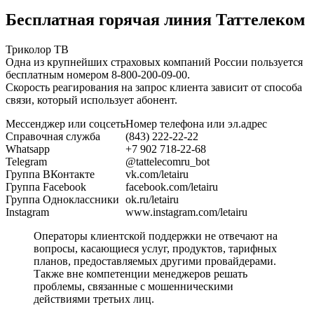
Бесплатная горячая линия Таттелеком
Триколор ТВ
Одна из крупнейших страховых компаний России пользуется
бесплатным номером 8-800-200-09-00.
Скорость реагирования на запрос клиента зависит от способа
связи, который использует абонент.
Мессенджер или соцсеть
Номер телефона или эл.адрес
Справочная служба
(843) 222-22-22
Whatsapp
+7 902 718-22-68
Telegram
@tattelecomru_bot
Группа ВКонтакте
vk.com/letairu
Группа Facebook
facebook.com/letairu
Группа Одноклассники
ok.ru/letairu
Instagram
www.instagram.com/letairu
Операторы клиентской поддержки не отвечают на
вопросы, касающиеся услуг, продуктов, тарифных
планов, предоставляемых другими провайдерами.
Также вне компетенции менеджеров решать
проблемы, связанные с мошенническими
действиями третьих лиц.