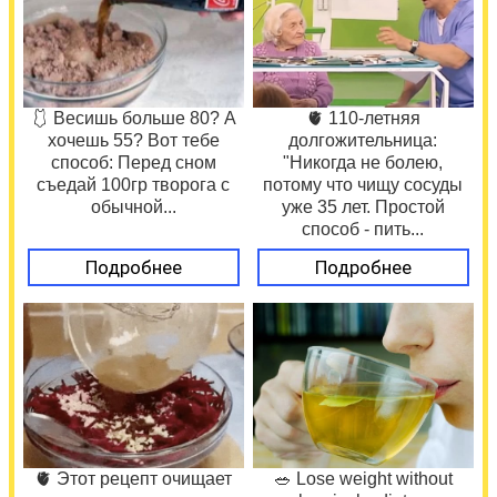
🩱 Весишь больше 80? А
🫀 110-летняя
хочешь 55? Вот тебе
долгожительница:
способ: Перед сном
"Никогда не болею,
съедай 100гр творога с
потому что чищу сосуды
обычной...
уже 35 лет. Простой
способ - пить...
Подробнее
Подробнее
🫀 Этот рецепт очищает
🥗 Lose weight without