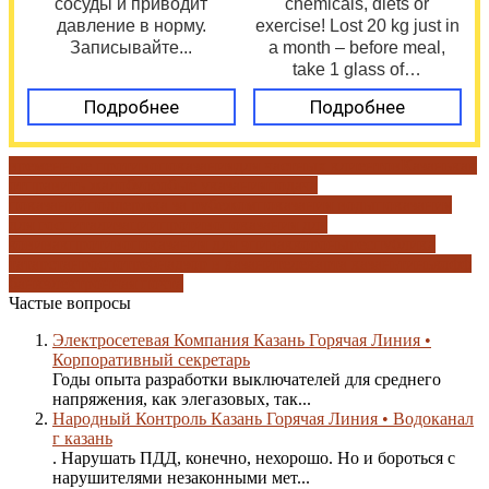
сосуды и приводит
chemicals, diets or
давление в норму.
exercise! Lost 20 kg just in
Записывайте...
a month – before meal,
take 1 glass of…
Подробнее
Подробнее
временные противопоказания
для частных клиентов
Казань
как
отправить жалобу
особые указания
подача
показаний
поддержка за рубежом
показания воды
показания
для госпитализации
противопоказания для
ковивак
противопоказания для эпиваккороны
республика
татарстан
роспотребнадзор в казани
телекарта казань
тинькофф
банк
электронная почта
Частые вопросы
Электросетевая Компания Казань Горячая Линия •
Корпоративный секретарь
Годы опыта разработки выключателей для среднего
напряжения, как элегазовых, так...
Народный Контроль Казань Горячая Линия • Водоканал
г казань
. Нарушать ПДД, конечно, нехорошо. Но и бороться с
нарушителями незаконными мет...