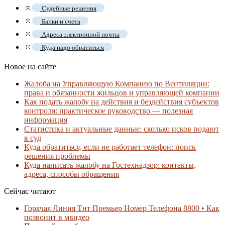
🔅
Судебные решения
🔅
Банки и счета
🔅
Адреса электронной почты
🔅
Куда надо обратиться
Новое на сайте
Жалоба на Управляющую Компанию по Вентиляции:
права и обязанности жильцов и управляющей компании
Как подать жалобу на действия и бездействия субъектов
контроля: практическое руководство — полезная
информация
Статистика и актуальные данные: сколько исков подают
в суд
Куда обратиться, если не работает телефон: поиск
решения проблемы
Куда написать жалобу на Гостехнадзор: контакты,
адреса, способы обращения
Сейчас читают
Горячая Линия Тнт Премьер Номер Телефона 8800 • Как
позвонит в мвидео