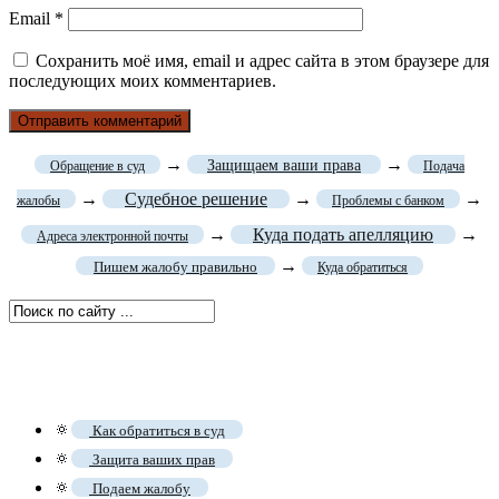
Email
*
Сохранить моё имя, email и адрес сайта в этом браузере для
последующих моих комментариев.
→
→
Защищаем ваши права
Обращение в суд
Подача
→
Судебное решение
→
→
жалобы
Проблемы с банком
→
Куда подать апелляцию
→
Адреса электронной почты
→
Пишем жалобу правильно
Куда обратиться
🔅
Как обратиться в суд
🔅
Защита ваших прав
🔅
Подаем жалобу