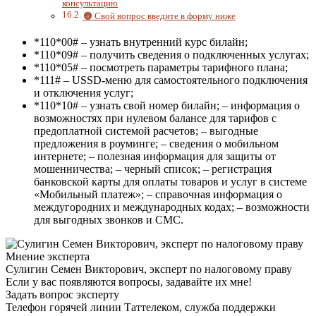
консультацию
🟠 Свой вопрос введите в форму ниже
*110*00# – узнать внутренний курс билайн;
*110*09# – получить сведения о подключенных услугах;
*110*05# – посмотреть параметры тарифного плана;
*111# – USSD-меню для самостоятельного подключения
и отключения услуг;
*110*10# – узнать свой номер билайн; – информация о
возможностях при нулевом балансе для тарифов с
предоплатной системой расчетов; – выгодные
предложения в роуминге; – сведения о мобильном
интернете; – полезная информация для защиты от
мошенничества; – черный список; – регистрация
банковской карты для оплаты товаров и услуг в системе
«Мобильный платеж»; – справочная информация о
междугородних и международных кодах; – возможности
для выгодных звонков и СМС.
Мнение эксперта
Сулигин Семен Викторович, эксперт по налоговому праву
Если у вас появляются вопросы, задавайте их мне!
Задать вопрос эксперту
Телефон горячей линии Таттелеком, служба поддержки