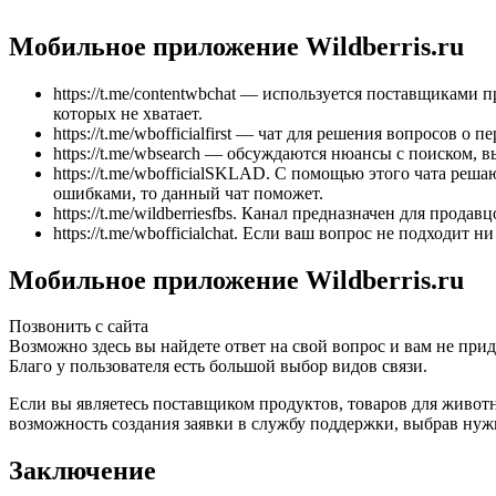
Мобильное приложение Wildberris.ru
https://t.me/contentwbchat — используется поставщиками 
которых не хватает.
https://t.me/wbofficialfirst — чат для решения вопросов о 
https://t.me/wbsearch — обсуждаются нюансы с поиском, в
https://t.me/wbofficialSKLAD. С помощью этого чата реш
ошибками, то данный чат поможет.
https://t.me/wildberriesfbs. Канал предназначен для прод
https://t.me/wbofficialchat. Если ваш вопрос не подходит
Мобильное приложение Wildberris.ru
Позвонить с сайта
Возможно здесь вы найдете ответ на свой вопрос и вам не прид
Благо у пользователя есть большой выбор видов связи.
Если вы являетесь поставщиком продуктов, товаров для животн
возможность создания заявки в службу поддержки, выбрав ну
Заключение