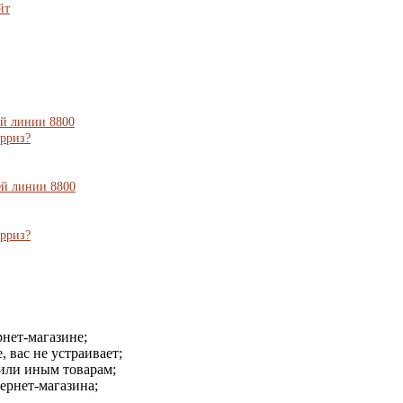
йт
ей линии 8800
ерриз?
ей линии 8800
ерриз?
рнет-магазине;
, вас не устраивает;
 или иным товарам;
ернет-магазина;