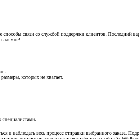
е способы связи со службой поддержки клиентов. Последний вар
сь ко мне!
ов.
 размеры, которых не хватает.
о специалистами.
ься и наблюдать весь процесс отправки выбранного заказа. Подро
е опции, которые выгодно отличают официальный сайт Wildberr