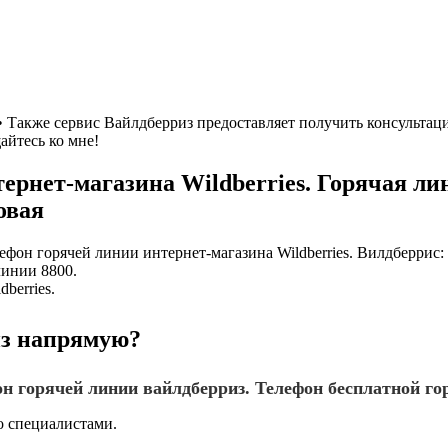
g • Также сервис Вайлдберриз предоставляет получить консульт
айтесь ко мне!
рнет-магазина Wildberries. Горячая лин
овая
елефон горячей линии интернет-магазина Wildberries. Вилдберрис
линии 8800.
berries.
из напрямую?
фон горячей линии вайлдберриз. Телефон бесплатной г
о специалистами.