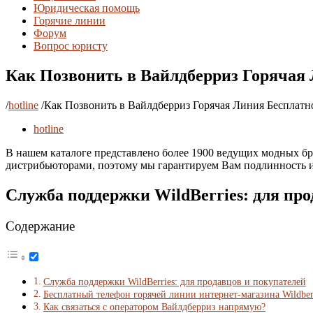
Юридическая помощь
Горячие линии
Форум
Вопрос юристу
Как Позвонить в Вайлдберриз Горячая 
/
hotline
/
Как Позвонить в Вайлдберриз Горячая Линия Бесплатн
hotline
В нашем каталоге представлено более 1900 ведущих модных бр
дистрибьюторами, поэтому мы гарантируем Вам подлинность и
Cлужба поддержки WildBerries: для про
Содержание
Cлужба поддержки WildBerries: для продавцов и покупателей
Бесплатный телефон горячей линии интернет-магазина Wildberr
Как связаться с оператором Вайлдберриз напрямую?