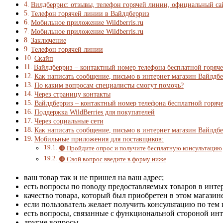
Вилдберрис: отзывы, телефон горячей линии, официальный са
Телефон горячей линии в Вайлдберриз
Мобильное приложение Wildberris.ru
Мобильное приложение Wildberris.ru
Заключение
Телефон горячей линии
Скайп
Вайлдберриз – контактный номер телефона бесплатной горяч
Как написать сообщение, письмо в интернет магазин Вайлдб
По каким вопросам специалисты смогут помочь?
Через страницу контакты
Вайлдберриз – контактный номер телефона бесплатной горяч
Поддержка WildBerries для покупателей
Через социальные сети
Как написать сообщение, письмо в интернет магазин Вайлдб
Мобильные приложения для поставщиков:
🟠 Пройдите опрос и получите бесплатную консультацию
🟠 Свой вопрос введите в форму ниже
ваш товар так и не пришел на ваш адрес;
есть вопросы по поводу предоставляемых товаров в инте
качество товара, который был приобретен в этом магазине
если пользователь желает получить консультацию по тем
есть вопросы, связанные с функциональной стороной инт
другие вопросы.