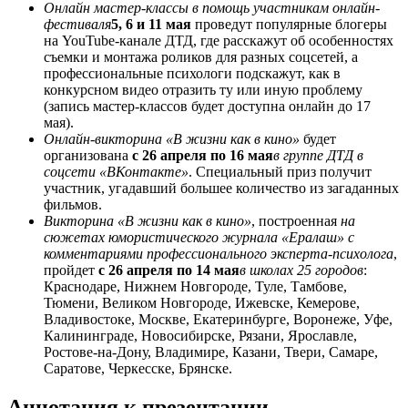
Онлайн мастер-классы в помощь участникам онлайн-
фестиваля
5, 6 и 11 мая
проведут популярные блогеры
на YouTube-канале ДТД, где расскажут об особенностях
съемки и монтажа роликов для разных соцсетей, а
профессиональные психологи подскажут, как в
конкурсном видео отразить ту или иную проблему
(запись мастер-классов будет доступна онлайн до 17
мая).
Онлайн-викторина «В жизни как в кино»
будет
организована
с 26 апреля по 16 мая
в группе ДТД в
соцсети «ВКонтакте»
. Специальный приз получит
участник, угадавший большее количество из загаданных
фильмов.
Викторина «В жизни как в кино»
, построенная
на
сюжетах юмористического журнала «Ералаш» с
комментариями профессионального эксперта-психолога
,
пройдет
с 26 апреля по 14 мая
в школах 25 городов
:
Краснодаре, Нижнем Новгороде, Туле, Тамбове,
Тюмени, Великом Новгороде, Ижевске, Кемерове,
Владивостоке, Москве, Екатеринбурге, Воронеже, Уфе,
Калининграде, Новосибирске, Рязани, Ярославле,
Ростове-на-Дону, Владимире, Казани, Твери, Самаре,
Саратове, Черкесске, Брянске.
Аннотация к презентации