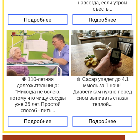
навсегда, если утром
съесть...
Подробнее
Подробнее
🫀 110-летняя
🩸 Сахар упадет до 4.1
долгожительница:
ммоль за 1 ночь!
"Никогда не болею,
Диабетикам нужно перед
потому что чищу сосуды
сном выпивать стакан
уже 35 лет. Простой
теплой...
способ - пить...
Подробнее
Подробнее
аннотация к презентации
бесплатную помощь
доступную