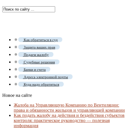
🔅
Как обратиться в суд
🔅
Защита ваших прав
🔅
Подаем жалобу
🔅
Судебные решения
🔅
Банки и счета
🔅
Адреса электронной почты
🔅
Куда надо обратиться
Новое на сайте
Жалоба на Управляющую Компанию по Вентиляции:
права и обязанности жильцов и управляющей компании
Как подать жалобу на действия и бездействия субъектов
контроля: практическое руководство — полезная
информация