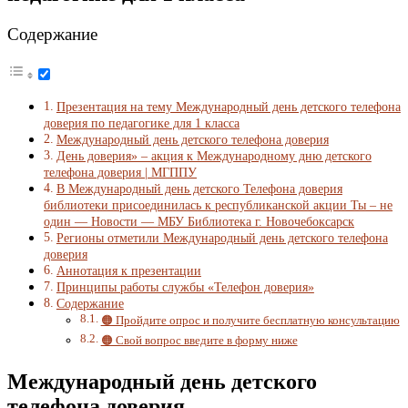
Содержание
Презентация на тему Международный день детского телефона
доверия по педагогике для 1 класса
Международный день детского телефона доверия
День доверия» – акция к Международному дню детского
телефона доверия | МГППУ
В Международный день детского Телефона доверия
библиотеки присоединилась к республиканской акции Ты – не
один — Новости — МБУ Библиотека г. Новочебоксарск
Регионы отметили Международный день детского телефона
доверия
Аннотация к презентации
Принципы работы службы «Телефон доверия»
Содержание
🟠 Пройдите опрос и получите бесплатную консультацию
🟠 Свой вопрос введите в форму ниже
Международный день детского
телефона доверия