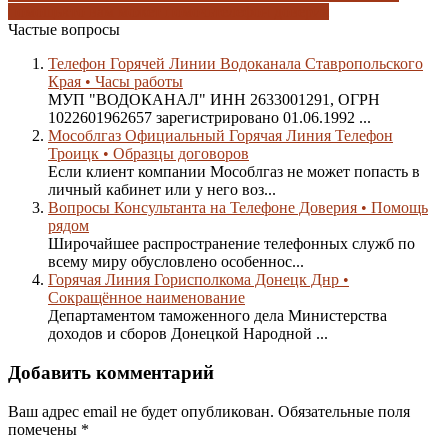
помощь
кто вам может помочь
телефон доверия
Частые вопросы
Телефон Горячей Линии Водоканала Ставропольского
Края • Часы работы
МУП "ВОДОКАНАЛ" ИНН 2633001291, ОГРН
1022601962657 зарегистрировано 01.06.1992 ...
Мособлгаз Официальный Горячая Линия Телефон
Троицк • Образцы договоров
Если клиент компании Мособлгаз не может попасть в
личный кабинет или у него воз...
Вопросы Консультанта на Телефоне Доверия • Помощь
рядом
Широчайшее распространение телефонных служб по
всему миру обусловлено особеннос...
Горячая Линия Горисполкома Донецк Днр •
Сокращённое наименование
Департаментом таможенного дела Министерства
доходов и сборов Донецкой Народной ...
Добавить комментарий
Ваш адрес email не будет опубликован.
Обязательные поля
помечены
*