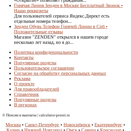
«Открытие» позволяет гражданам...
Горячая Линия Зенден в Москве Бесплатный Звонок •
Наши реквизиты
Для пользователей сервиса Яндекс.Директ есть
отдельные номера телефон...
Зенден Обувь Телефон Горячей Линии в Спб •
Положительные отзывы
Магазин "ZENDEN" открылся в нашем городе
несколько лет назад, но я до...
Политика конфиденциальности
Контакты
Популярные разделы
Пользовательское соглашение
Согласие на обработку персональных данных
Реклама
О проекте
Для правообладателей
Справочник
Популярные разделы
В регионах
© Пенсии и выплаты | calculator-pensii.ru
Москва
•
Санкт-Петербург
•
Новосибирск
•
Екатеринбург
•
Казань
•
Нижний Новгород
•
Омск
•
Самара
•
Краснодар
•