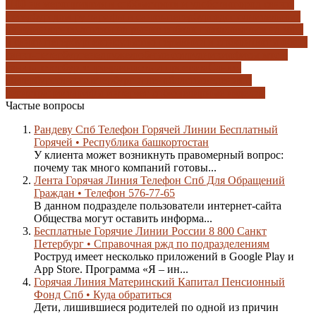
-100 на мероприятия в спб
быстрота и удобство
город санкт-
петербург
дом ру тарифы в санкт-петербурге
дополнительные
оквэд
интернет-аптеки на рынке спб
как пожаловаться на мфц
в санкт-петербурге
консульство германии в спб
контакты оби в
санкт-петербурге
недружелюбные сотрудники
офисы мтс в
санкт-петербурге
прозрачность и простота
Санкт-
Петербург
санкт-петербург и ленобласть
сведения о
регистрации
тарифы интерзет спб
ювелирные изделия
Частые вопросы
Рандеву Спб Телефон Горячей Линии Бесплатный
Горячей • Республика башкортостан
У клиента может возникнуть правомерный вопрос:
почему так много компаний готовы...
Лента Горячая Линия Телефон Спб Для Обращений
Граждан • Телефон 576-77-65
В данном подразделе пользователи интернет-сайта
Общества могут оставить информа...
Бесплатные Горячие Линии России 8 800 Санкт
Петербург • Справочная ржд по подразделениям
Роструд имеет несколько приложений в Google Play и
App Store. Программа «Я – ин...
Горячая Линия Материнский Капитал Пенсионный
Фонд Спб • Куда обратиться
Дети, лишившиеся родителей по одной из причин