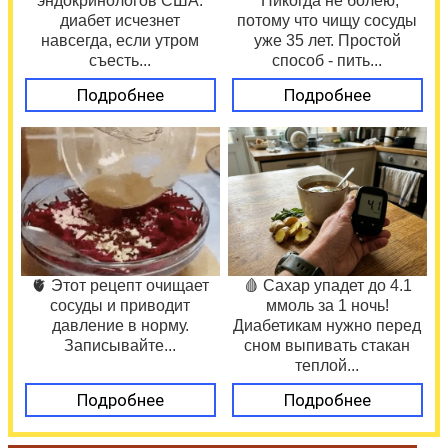
эндокринологов США:
"Никогда не болею,
диабет исчезнет
потому что чищу сосуды
навсегда, если утром
уже 35 лет. Простой
съесть...
способ - пить...
Подробнее
Подробнее
🫀 Этот рецепт очищает
🩸 Сахар упадет до 4.1
сосуды и приводит
ммоль за 1 ночь!
давление в норму.
Диабетикам нужно перед
Записывайте...
сном выпивать стакан
теплой...
Подробнее
Подробнее