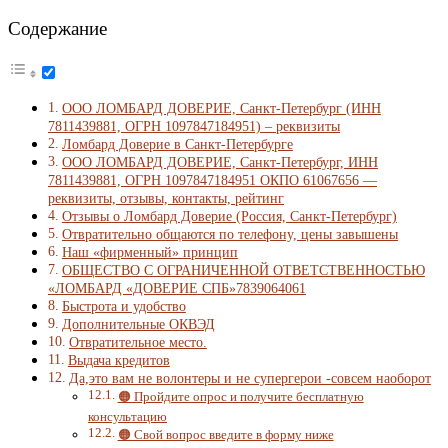
Содержание
ООО ЛОМБАРД ДОВЕРИЕ, Санкт-Петербург (ИНН
7811439881, ОГРН 1097847184951) – реквизиты
Ломбард Доверие в Санкт-Петербурге
ООО ЛОМБАРД ДОВЕРИЕ, Санкт-Петербург, ИНН
7811439881, ОГРН 1097847184951 ОКПО 61067656 —
реквизиты, отзывы, контакты, рейтинг
Отзывы о Ломбард Доверие (Россия, Санкт-Петербург)
Отвратительно общаются по телефону, цены завышены
Наш «фирменный» принцип
ОБЩЕСТВО С ОГРАНИЧЕННОЙ ОТВЕТСТВЕННОСТЬЮ
«ЛОМБАРД «ДОВЕРИЕ СПБ»7839064061
Быстрота и удобство
Дополнительные ОКВЭД
Отвратительное место.
Выдача кредитов
Да,это вам не волонтеры и не супергерои -совсем наоборот
🟠 Пройдите опрос и получите бесплатную
консультацию
🟠 Свой вопрос введите в форму ниже