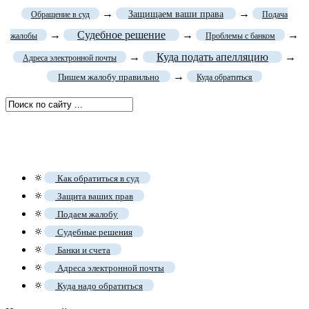
→
→
Защищаем ваши права
Обращение в суд
Подача
→
Судебное решение
→
→
жалобы
Проблемы с банком
→
Куда подать апелляцию
→
Адреса электронной почты
→
Пишем жалобу правильно
Куда обратиться
🔅
Как обратиться в суд
🔅
Защита ваших прав
🔅
Подаем жалобу
🔅
Судебные решения
🔅
Банки и счета
🔅
Адреса электронной почты
🔅
Куда надо обратиться