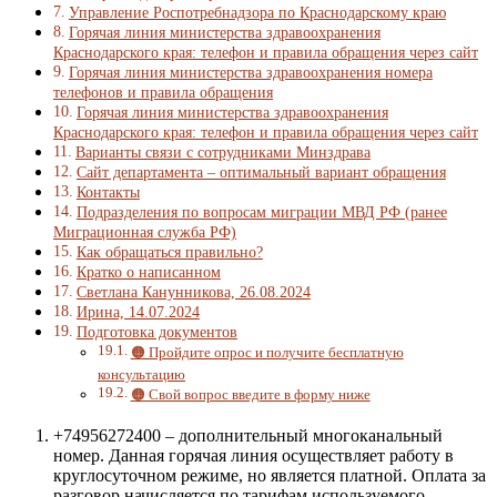
Управление Роспотребнадзора по Краснодарскому краю
Горячая линия министерства здравоохранения
Краснодарского края: телефон и правила обращения через сайт
Горячая линия министерства здравоохранения номера
телефонов и правила обращения
Горячая линия министерства здравоохранения
Краснодарского края: телефон и правила обращения через сайт
Варианты связи с сотрудниками Минздрава
Сайт департамента – оптимальный вариант обращения
Контакты
Подразделения по вопросам миграции МВД РФ (ранее
Миграционная служба РФ)
Как обращаться правильно?
Кратко о написанном
Светлана Канунникова, 26.08.2024
Ирина, 14.07.2024
Подготовка документов
🟠 Пройдите опрос и получите бесплатную
консультацию
🟠 Свой вопрос введите в форму ниже
+74956272400 – дополнительный многоканальный
номер. Данная горячая линия осуществляет работу в
круглосуточном режиме, но является платной. Оплата за
разговор начисляется по тарифам используемого