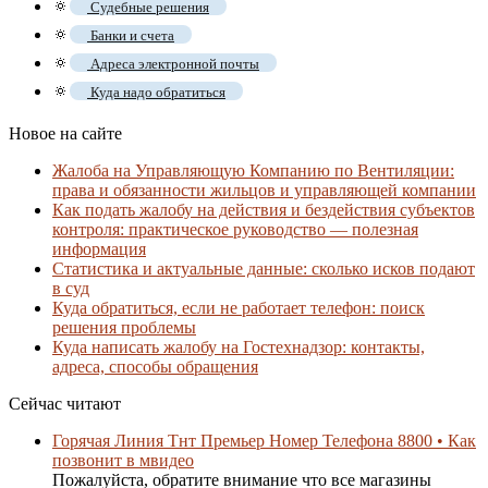
🔅
Судебные решения
🔅
Банки и счета
🔅
Адреса электронной почты
🔅
Куда надо обратиться
Новое на сайте
Жалоба на Управляющую Компанию по Вентиляции:
права и обязанности жильцов и управляющей компании
Как подать жалобу на действия и бездействия субъектов
контроля: практическое руководство — полезная
информация
Статистика и актуальные данные: сколько исков подают
в суд
Куда обратиться, если не работает телефон: поиск
решения проблемы
Куда написать жалобу на Гостехнадзор: контакты,
адреса, способы обращения
Сейчас читают
Горячая Линия Тнт Премьер Номер Телефона 8800 • Как
позвонит в мвидео
Пожалуйста, обратите внимание что все магазины