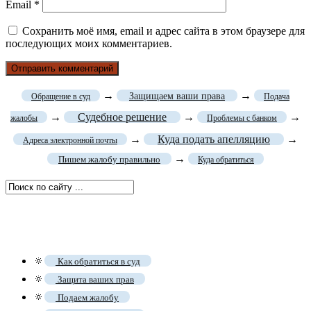
Email
*
Сохранить моё имя, email и адрес сайта в этом браузере для
последующих моих комментариев.
→
→
Защищаем ваши права
Обращение в суд
Подача
→
Судебное решение
→
→
жалобы
Проблемы с банком
→
Куда подать апелляцию
→
Адреса электронной почты
→
Пишем жалобу правильно
Куда обратиться
🔅
Как обратиться в суд
🔅
Защита ваших прав
🔅
Подаем жалобу