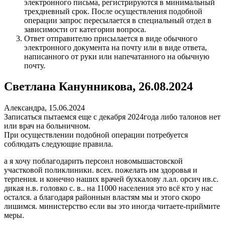
электронного письма, регистрируются в минимальный
трехдневный срок. После осуществления подобной
операции запрос пересылается в специальный отдел в
зависимости от категории вопроса.
Ответ отправителю присылается в виде обычного
электронного документа на почту или в виде ответа,
написанного от руки или напечатанного на обычную
почту.
Светлана Канунникова, 26.08.2024
Александра, 15.06.2024
Записаться пытаемся еще с декабря 2024года либо талонов нет
или врач на больничном.
При осуществлении подобной операции потребуется
соблюдать следующие правила.
а я хочу поблагодарить персонл новомышастовской
участковой поликлиники. всех. пожелать им здоровья и
терпения. и конечно наших врачей бухкалову л.ал. орсич ив.с.
дикая н.в. головко с. в.. на 11000 населения это всё кто у нас
остался. а благодаря районнын властям мы и этого скоро
лишимся. министерство если вы это иногда читаете-приймите
меры.