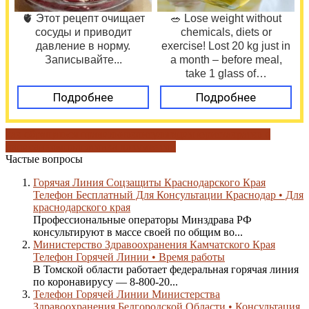
🫀 Этот рецепт очищает
🥗 Lose weight without
сосуды и приводит
chemicals, diets or
давление в норму.
exercise! Lost 20 kg just in
Записывайте...
a month – before meal,
take 1 glass of…
Подробнее
Подробнее
как обращаться правильно
консультация юриста
кратко о
написанном
подготовка документов
Частые вопросы
Горячая Линия Соцзащиты Краснодарского Края
Телефон Бесплатный Для Консультации Краснодар • Для
краснодарского края
Профессиональные операторы Минздрава РФ
консультируют в массе своей по общим во...
Министерство Здравоохранения Камчатского Края
Телефон Горячей Линии • Время работы
В Томской области работает федеральная горячая линия
по коронавирусу — 8-800-20...
Телефон Горячей Линии Министерства
Здравоохранения Белгородской Области • Консультация