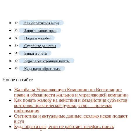
🔅
Как обратиться в суд
🔅
Защита ваших прав
🔅
Подаем жалобу
🔅
Судебные решения
🔅
Банки и счета
🔅
Адреса электронной почты
🔅
Куда надо обратиться
Новое на сайте
Жалоба на Управляющую Компанию по Вентиляции:
права и обязанности жильцов и управляющей компании
Как подать жалобу на действия и бездействия субъектов
контроля: практическое руководство — полезная
информация
Статистика и актуальные данные: сколько исков подают
в суд
Куда обратиться, если не работает телефон: поиск