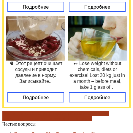
Подробнее
Подробнее
🫀 Этот рецепт очищает
🥗 Lose weight without
сосуды и приводит
chemicals, diets or
давление в норму.
exercise! Lost 20 kg just in
Записывайте...
a month – before meal,
take 1 glass of…
Подробнее
Подробнее
версия для слабовидящих
время работы
ковдорчанин
газета
нюансы при звонке
телефоны доверия
Частые вопросы