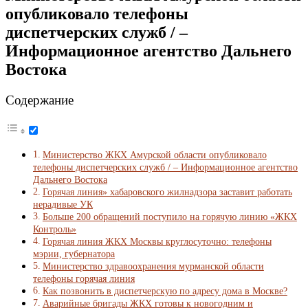
опубликовало телефоны
диспетчерских служб / –
Информационное агентство Дальнего
Востока
Содержание
Министерство ЖКХ Амурской области опубликовало
телефоны диспетчерских служб / – Информационное агентство
Дальнего Востока
Горячая линия» хабаровского жилнадзора заставит работать
нерадивые УК
Больше 200 обращений поступило на горячую линию «ЖКХ
Контроль»
Горячая линия ЖКХ Москвы круглосуточно: телефоны
мэрии, губернатора
Министерство здравоохранения мурманской области
телефоны горячая линия
Как позвонить в диспетчерскую по адресу дома в Моcкве?
Аварийные бригады ЖКХ готовы к новогодним и