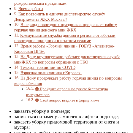
рождественским праздникам
Время работы
Как позвонить в единую диспетчерскую службу
Департамента ЖКХ Москвы?
В период новогодних праздников продолжает работу
горячая линия донского мин ЖКХ
Коммунальные службы донского региона отработали
новогодние праздники в штатном режиме
Время работы «Горячей линии» ГОБУЗ «Апатитско-
Кировская ЦГБ»:
На Дону круглосуточно работает диспетчерская служба
минЖКХ по вопросам обращения с ТКО
Телефон гор.линии по COVID
Взрослая поликлиника г.Кировск:
На Дону продолжает работу горячая линия по вопросам
водоснабжения
🟠 Пройдите опрос и получите бесплатную
консультацию
🟠 Свой вопрос введите в форму ниже
заказать уборку в подъезде;
записаться на замену лампочек в лифте и подъезде;
заказать уборку придомовой территории от снега и
мусора;
оставить жалобу на качество уборки в подъезде и около