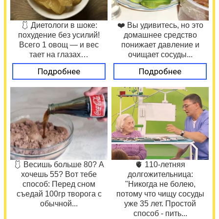
🩱 Диетологи в шоке:
❤️ Вы удивитесь, но это
похудение без усилий!
домашнее средство
Всего 1 овощ — и вес
понижает давление и
тает на глазах…
очищает сосуды...
Подробнее
Подробнее
🩱 Весишь больше 80? А
🫀 110-летняя
хочешь 55? Вот тебе
долгожительница:
способ: Перед сном
"Никогда не болею,
съедай 100гр творога с
потому что чищу сосуды
обычной...
уже 35 лет. Простой
способ - пить...