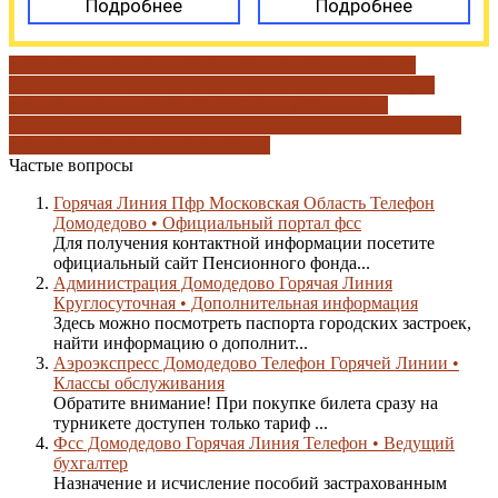
Подробнее
Подробнее
адрес мэс г домодедово
аэропорт домодедово
главный
офис
Домодедово
дополнительный телефон
из аэропорта
домодедово
московская область
наши работы
наши
сертификаты
наши услуги
о аэропорте домодедово
филиал в
домодедово
финансы организации
Частые вопросы
Горячая Линия Пфр Московская Область Телефон
Домодедово • Официальный портал фсс
Для получения контактной информации посетите
официальный сайт Пенсионного фонда...
Администрация Домодедово Горячая Линия
Круглосуточная • Дополнительная информация
Здесь можно посмотреть паспорта городских застроек,
найти информацию о дополнит...
Аэроэкспресс Домодедово Телефон Горячей Линии •
Классы обслуживания
Обратите внимание! При покупке билета сразу на
турникете доступен только тариф ...
Фсс Домодедово Горячая Линия Телефон • Ведущий
бухгалтер
Назначение и исчисление пособий застрахованным