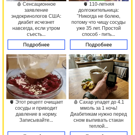
🩸 Сенсационное
🫀 110-летняя
заявление
долгожительница:
эндокринологов США:
"Никогда не болею,
диабет исчезнет
потому что чищу сосуды
навсегда, если утром
уже 35 лет. Простой
съесть...
способ - пить...
Подробнее
Подробнее
🫀 Этот рецепт очищает
🩸 Сахар упадет до 4.1
сосуды и приводит
ммоль за 1 ночь!
давление в норму.
Диабетикам нужно перед
Записывайте...
сном выпивать стакан
теплой...