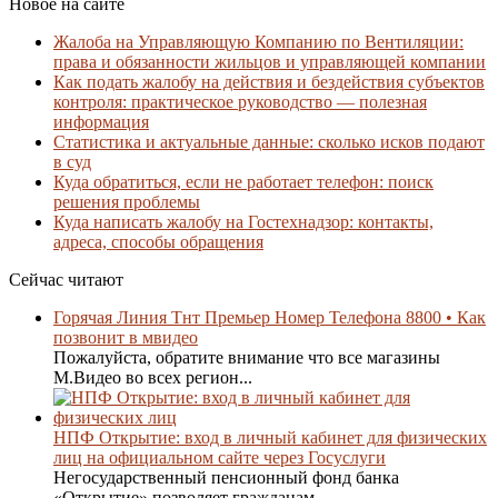
Новое на сайте
Жалоба на Управляющую Компанию по Вентиляции:
права и обязанности жильцов и управляющей компании
Как подать жалобу на действия и бездействия субъектов
контроля: практическое руководство — полезная
информация
Статистика и актуальные данные: сколько исков подают
в суд
Куда обратиться, если не работает телефон: поиск
решения проблемы
Куда написать жалобу на Гостехнадзор: контакты,
адреса, способы обращения
Сейчас читают
Горячая Линия Тнт Премьер Номер Телефона 8800 • Как
позвонит в мвидео
Пожалуйста, обратите внимание что все магазины
М.Видео во всех регион...
НПФ Открытие: вход в личный кабинет для физических
лиц на официальном сайте через Госуслуги
Негосударственный пенсионный фонд банка
«Открытие» позволяет гражданам...