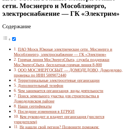
сети. Мосэнерго и Мособлэнерго,
электроснабжение — ГК «Электрим»
Содержание
ПАО Моэск Южные электрические сети. Мосэнерго и
Мособлэнерго, электроснабжение — ГК «Электрим»
Горячая линия МосЭнергоСбыта, служба поддержки
МосЭнергоСбыта, бесплатная горячая линия 8-800
ООО МОСЭНЕРГОСБЫТ — ДОМОДЕДОВО, Домодедово,
проверка по ИНН 5009072440
Территориальные электросетевые организации
Дополнительный телефон
Чем занимается организация, виды деятельности
Поиск земельного участка для строительства в
Домодедовском районе
Наши сертификаты
Последние изменения в ЕГРЮЛ
Кем руководит и владеет организация (числится
учредителем)
Не нашли свой регион? Позвоните поможем: