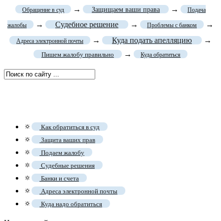
→
→
Защищаем ваши права
Обращение в суд
Подача
→
Судебное решение
→
→
жалобы
Проблемы с банком
→
Куда подать апелляцию
→
Адреса электронной почты
→
Пишем жалобу правильно
Куда обратиться
🔅
Как обратиться в суд
🔅
Защита ваших прав
🔅
Подаем жалобу
🔅
Судебные решения
🔅
Банки и счета
🔅
Адреса электронной почты
🔅
Куда надо обратиться