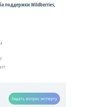
а поддержки Wildberries,
из
?
ет?
Задать вопрос эксперту