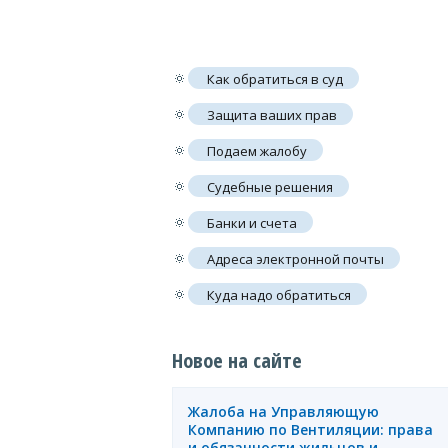
🔅
Как обратиться в суд
🔅
Защита ваших прав
🔅
Подаем жалобу
🔅
Судебные решения
🔅
Банки и счета
🔅
Адреса электронной почты
🔅
Куда надо обратиться
Новое на сайте
Жалоба на Управляющую
Компанию по Вентиляции: права
и обязанности жильцов и