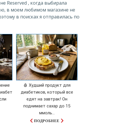
е Reserved , когда выбирала
ию, в моем любимом магазине не
оэтому в поисках я отправилась по
ление
🩸 Худший продукт для
диабет
диабетиков, который все
сли
едят на завтрак! Он
поднимает сахар до 15
ммоль...
ПОДРОБНЕЕ