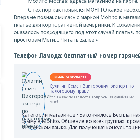
Мохито Москва: адреса магазинов на карте,
С тех пор как появился MOHITO какбе необх
Впервые познакомилась с маркой Mohito в магазин
платье для корпоративной вечеринки. К сожален
оказалось подходящего под этот случай платья, п
просторам Меги. .. Читать далее »
Телефон Ламода: бесплатный номер горяче
Мнение эксперта
Сулигин Семен Викторович, эксперт по
налоговому праву
Если у вас появляются вопросы, задавайте их
мне!
Категории магазинов • Закончилось Бесплатна
сумму в Mohito. Общение во всех группах, кром
английском языке. Для получения консультации