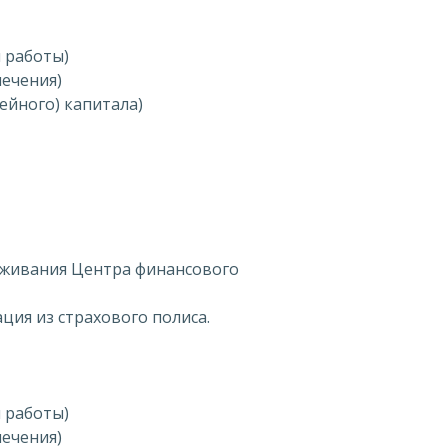
й работы)
печения)
мейного) капитала)
уживания Центра финансового
ция из страхового полиса.
й работы)
печения)