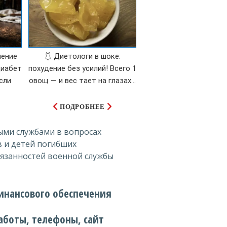
ление
🩱 Диетологи в шоке:
диабет
похудение без усилий! Всего 1
сли
овощ — и вес тает на глазах…
ПОДРОБНЕЕ
ыми службами в вопросах
 и детей погибших
язанностей военной службы
инансового обеспечения
аботы, телефоны, сайт