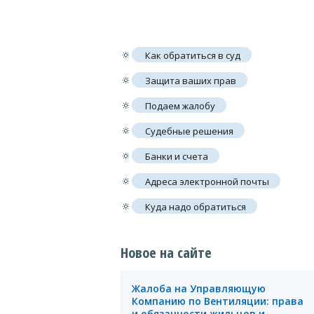
🔅
Как обратиться в суд
🔅
Защита ваших прав
🔅
Подаем жалобу
🔅
Судебные решения
🔅
Банки и счета
🔅
Адреса электронной почты
🔅
Куда надо обратиться
Новое на сайте
Жалоба на Управляющую
Компанию по Вентиляции: права
и обязанности жильцов и