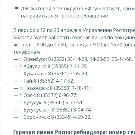
Для жителей всех округов РФ существует, кром
направить электронное обращение.
В период с 12 по 23 апреля в Управлении Роспот
области будет работать горячая линия по вакцин
четверг с 9.00 до 17.30, пятница с 9.00 до 16.30 (об
телефонам:
— г. Оренбург: 8 (3532) 33-14-08, 44-23-59, 35-14-68, 
— г. Абдулино 8 (35355) 2-34-35;
— г. Кувандык 8 (35361) 3-65-89;
— г. Гай: 8 (35362) 4-17-52;
— п. Новоорск: 8 (35363) 7-18-41;
— г. Орск: 8 (35372) 6-90-77;
— г. Бузулук: 8 (35342) 5-77-51;
— г. Бугуруслан: 8 (35352) 3-04-74;
— г. Сорочинск: 8 (35346) 4-59-32.
Горячая линия Роспотребнадзора: номер те