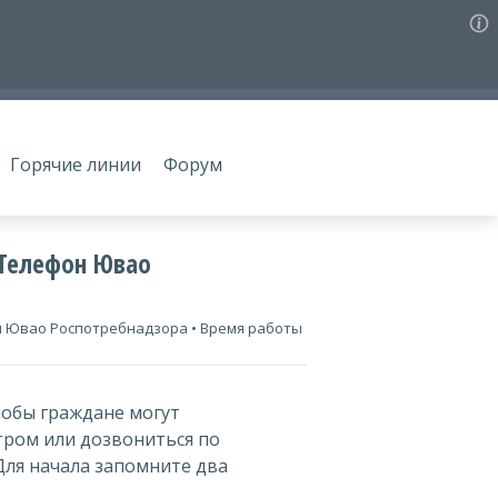
Горячие линии
Форум
 Телефон Ювао
н Ювао Роспотребнадзора • Время работы
лобы граждане могут
ром или дозвониться по
Для начала запомните два