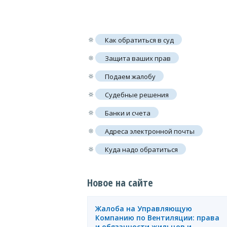
🔅
Как обратиться в суд
🔅
Защита ваших прав
🔅
Подаем жалобу
🔅
Судебные решения
🔅
Банки и счета
🔅
Адреса электронной почты
🔅
Куда надо обратиться
Новое на сайте
Жалоба на Управляющую
Компанию по Вентиляции: права
и обязанности жильцов и