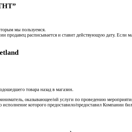
 ТНТ”
оторым мы пользуемся.
пии продавец расписывается и ставит действующую дату. Если ма
etland
одошедшего товара назад в магазин.
ниматель, оказывающее/ий услуги по проведению мероприятия,
во исполнение которого предоставило/предоставил Компании б