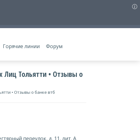
Горячие линии
Форум
х Лиц Тольятти • Отзывы о
ьятти • Отзывы о банке втб
гтярный переулок, д. 11, лит. А