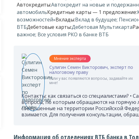
Автокредиты:
Автокредит на новые и подержанн
автомобиль
Кредитные карты — 1 предложение:
возможностей»
Вклады:
Вклад в будущее; Пенсион
ВТБ
Дебетовые карты:
Дебетовая Мультикарта
Ра
важное; Все условия РКО в банке ВТБ
Мнение эксперта
Сулигин Семен Викторович, эксперт по
налоговому праву
Если у вас появляются вопросы, задавайте их
мне!
Контакты: как связаться со специалистами? • 
вопросы, по которым обращаются на горячую л
совершенные на территории Российской Федера
взимается. Для получения консультации, обращ
Информация об отделениях ВТБ банка в То