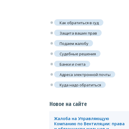
🔅
Как обратиться в суд
🔅
Защита ваших прав
🔅
Подаем жалобу
🔅
Судебные решения
🔅
Банки и счета
🔅
Адреса электронной почты
🔅
Куда надо обратиться
Новое на сайте
Жалоба на Управляющую
Компанию по Вентиляции: права
и обязанности жильцов и