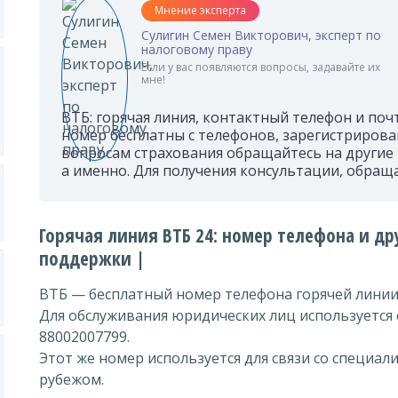
Мнение эксперта
Сулигин Семен Викторович, эксперт по
налоговому праву
Если у вас появляются вопросы, задавайте их
мне!
ВТБ: горячая линия, контактный телефон и поч
номер бесплатны с телефонов, зарегистрирова
вопросам страхования обращайтесь на другие
а именно. Для получения консультации, обраща
Горячая линия ВТБ 24: номер телефона и д
поддержки |
ВТБ — бесплатный номер телефона горячей лини
Для обслуживания юридических лиц используется
88002007799.
Этот же номер используется для связи со специали
рубежом.