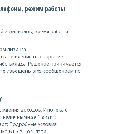
телефоны, режим работы
ий и филиалов, время работы,
ам лизинга.
дать заявление на открытие
ибо вклада. Решение принимается
дете извещены sms-сообщением по
у
рждения доходов; Ипотека с
 наличными за 1 визит;
арт; Подробные условия
нка ВТБ в Тольятти.