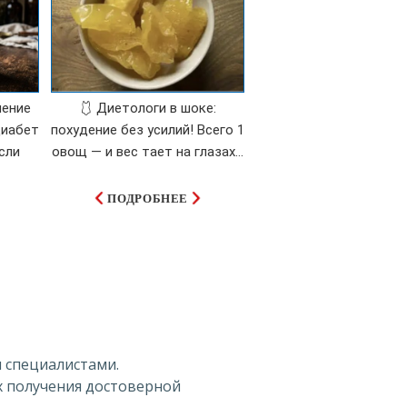
ление
🩱 Диетологи в шоке:
диабет
похудение без усилий! Всего 1
сли
овощ — и вес тает на глазах…
ПОДРОБНЕЕ
 специалистами.
х получения достоверной