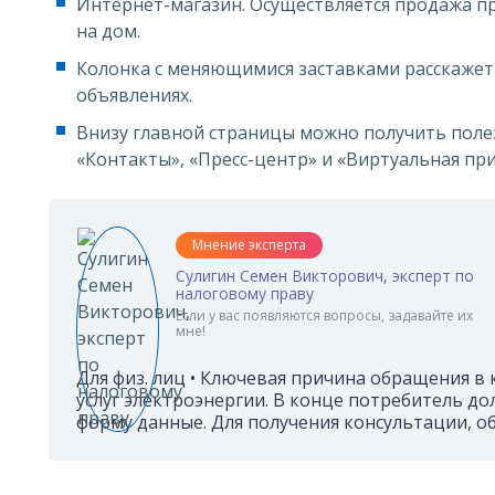
Интернет-магазин. Осуществляется продажа п
на дом.
Колонка с меняющимися заставками расскажет 
объявлениях.
Внизу главной страницы можно получить пол
«Контакты», «Пресс-центр» и «Виртуальная пр
Мнение эксперта
Сулигин Семен Викторович, эксперт по
налоговому праву
Если у вас появляются вопросы, задавайте их
мне!
Для физ. лиц • Ключевая причина обращения в 
услуг электроэнергии. В конце потребитель д
форму данные. Для получения консультации, о