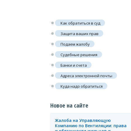
🔅
Как обратиться в суд
🔅
Защита ваших прав
🔅
Подаем жалобу
🔅
Судебные решения
🔅
Банки и счета
🔅
Адреса электронной почты
🔅
Куда надо обратиться
Новое на сайте
Жалоба на Управляющую
Компанию по Вентиляции: права
и обязанности жильцов и