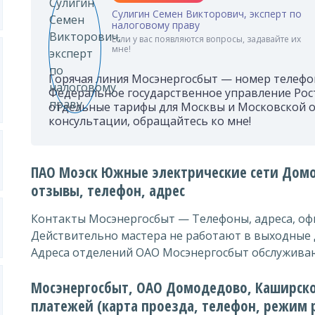
Сулигин Семен Викторович, эксперт по
налоговому праву
Если у вас появляются вопросы, задавайте их
мне!
Горячая линия Мосэнергосбыт — номер телефона 
Федеральное государственное управление Ро
отдельные тарифы для Москвы и Московской о
консультации, обращайтесь ко мне!
ПАО Моэск Южные электрические сети Домо
отзывы, телефон, адрес
Контакты Мосэнергосбыт — Телефоны, адреса, о
Действительно мастера не работают в выходные 
Адреса отделений ОАО Мосэнергосбыт обслужива
Мосэнергосбыт, ОАО Домодедово, Каширское
платежей (карта проезда, телефон, режим 