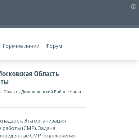
Горячие линии
Форум
Московская Область
аты
я Область Домодедовский Район • Наши
хнадзор». Эта организация
работы (СМР). Задача
проведенные СМР подключения