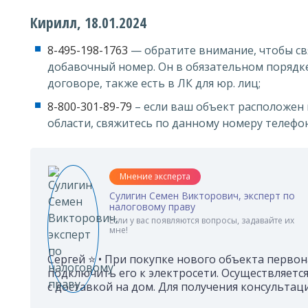
Кирилл, 18.01.2024
8-495-198-1763
— обратите внимание, чтобы свя
добавочный номер. Он в обязательном порядк
договоре, также есть в ЛК для юр. лиц;
8-800-301-89-79
– если ваш объект расположен 
области, свяжитесь по данному номеру телефон
Мнение эксперта
Сулигин Семен Викторович, эксперт по
налоговому праву
Если у вас появляются вопросы, задавайте их
мне!
Сергей ⭐ • При покупке нового объекта перво
подключить его к электросети. Осуществляет
с доставкой на дом. Для получения консультац